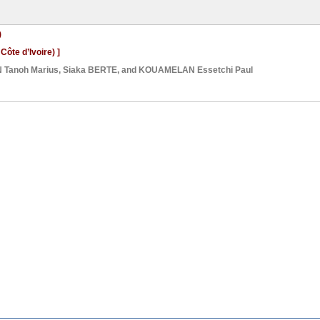
)
Côte d’Ivoire) ]
Tanoh Marius
,
Siaka BERTE
, and
KOUAMELAN Essetchi Paul