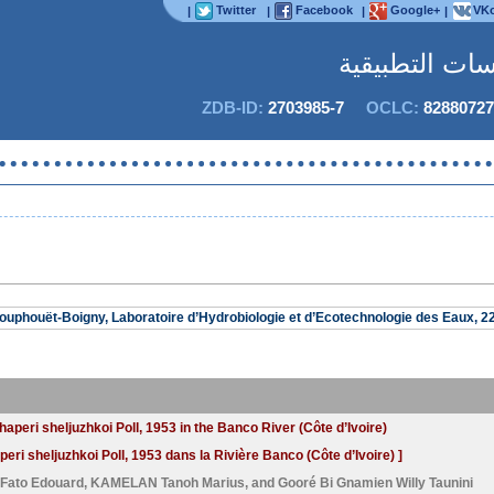
Twitter
Facebook
Google+
VKo
|
|
|
|
اسات التطبيقية
ZDB-ID:
2703985-7
OCLC:
82880727
uphouët-Boigny, Laboratoire d’Hydrobiologie et d’Ecotechnologie des Eaux, 22
haperi sheljuzhkoi Poll, 1953 in the Banco River (Côte d’Ivoire)
eri sheljuzhkoi Poll, 1953 dans la Rivière Banco (Côte d’Ivoire) ]
 Fato Edouard
,
KAMELAN Tanoh Marius
, and
Gooré Bi Gnamien Willy Taunini