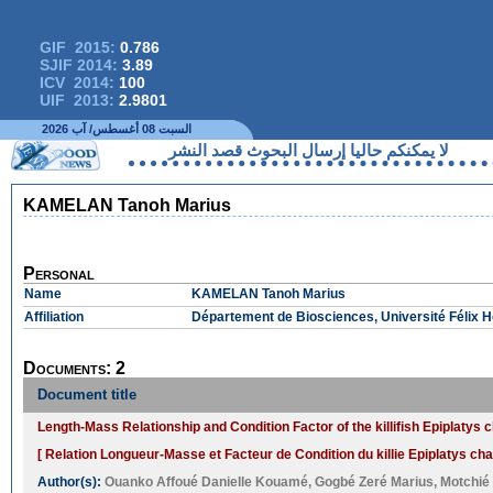
GIF 2015:
0.786
SJIF 2014:
3.89
ICV 2014:
100
UIF 2013:
2.9801
السبت 08 أغسطس/ آب 2026
لا يمكنكم حاليا إرسال البحوث قصد النشر
KAMELAN Tanoh Marius
Personal
Name
KAMELAN Tanoh Marius
Affiliation
Département de Biosciences, Université Félix Ho
Documents: 2
Document title
Length-Mass Relationship and Condition Factor of the killifish Epiplatys c
[ Relation Longueur-Masse et Facteur de Condition du killie Epiplatys chap
Author(s):
Ouanko Affoué Danielle Kouamé
,
Gogbé Zeré Marius
,
Motchié