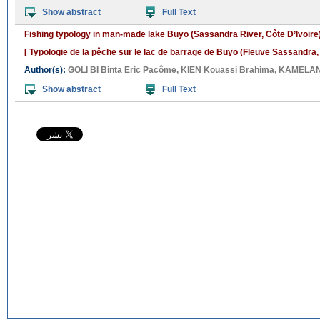
Show abstract
Full Text
Fishing typology in man-made lake Buyo (Sassandra River, Côte D’Ivoire
[ Typologie de la pêche sur le lac de barrage de Buyo (Fleuve Sassandra, 
Author(s):
GOLI BI Binta Eric Pacôme
,
KIEN Kouassi Brahima
,
KAMELAN 
Show abstract
Full Text