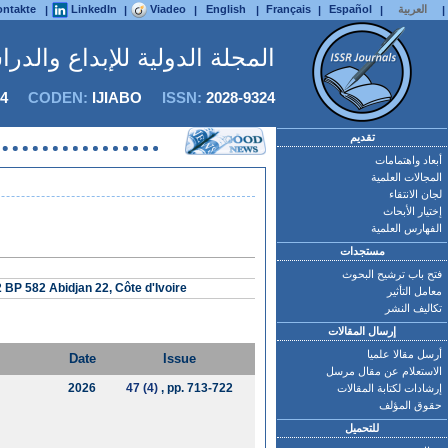
العربية
Español
Français
English
Viadeo
LinkedIn
ntakte
|
|
|
|
|
|
|
المجلة الدولية للإبداع والدر
4
CODEN:
IJIABO
ISSN:
2028-9324
تقديم
أبعاد واهتمامات
المجالات العلمية
لجان الانتقاء
إختيار الأبحاث
الفهارس العلمية
مستجدات
فتح باب ترشيح البحوث
 BP 582 Abidjan 22, Côte d'Ivoire
معامل التأثير
تكاليف النشر
إرسال المقالات
أرسل مقالا علميا
Date
Issue
الاستعلام عن مقال مرسل
2026
47 (4)
, pp. 713-722
إرشادات لكتابة المقالات
حقوق المؤلف
للتحميل