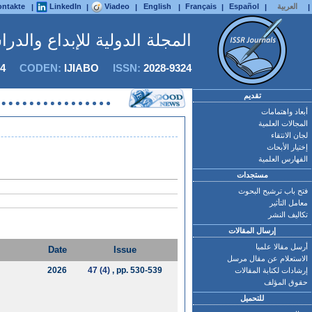
العربية
Español
Français
English
Viadeo
LinkedIn
ntakte
|
|
|
|
|
|
|
المجلة الدولية للإبداع والدر
4
CODEN:
IJIABO
ISSN:
2028-9324
تقديم
أبعاد واهتمامات
المجالات العلمية
لجان الانتقاء
إختيار الأبحاث
الفهارس العلمية
مستجدات
فتح باب ترشيح البحوث
معامل التأثير
تكاليف النشر
إرسال المقالات
أرسل مقالا علميا
Date
Issue
الاستعلام عن مقال مرسل
2026
47 (4)
, pp. 530-539
إرشادات لكتابة المقالات
حقوق المؤلف
للتحميل