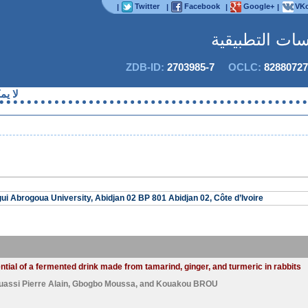
Twitter
Facebook
Google+
VKo
|
|
|
|
اسات التطبيقية
ZDB-ID:
2703985-7
OCLC:
82880727
لا يمكن
 Abrogoua University, Abidjan 02 BP 801 Abidjan 02, Côte d’Ivoire
ntial of a fermented drink made from tamarind, ginger, and turmeric in rabbits
assi Pierre Alain
,
Gbogbo Moussa
, and
Kouakou BROU