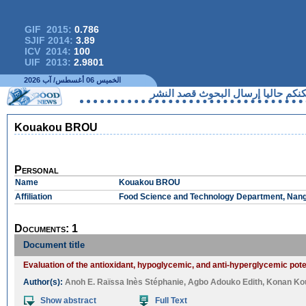
GIF 2015:
0.786
SJIF 2014:
3.89
ICV 2014:
100
UIF 2013:
2.9801
الخميس 06 أغسطس/ آب 2026
كم حاليا إرسال البحوث قصد النشر
Kouakou BROU
Personal
Name
Kouakou BROU
Affiliation
Food Science and Technology Department, Nangui
Documents: 1
Document title
Evaluation of the antioxidant, hypoglycemic, and anti-hyperglycemic pote
Author(s):
Anoh E. Raïssa Inès Stéphanie
,
Agbo Adouko Edith
,
Konan Kou
Show abstract
Full Text