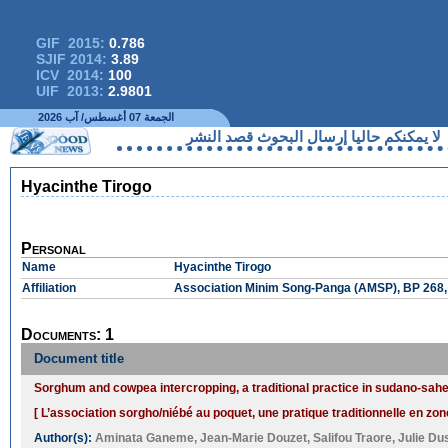
GIF 2015:
0.786
SJIF 2014:
3.89
ICV 2014:
100
UIF 2013:
2.9801
الجمعة 07 أغسطس/ آب 2026
ا يمكنكم حاليا إرسال البحوث قصد النشر
Hyacinthe Tirogo
Personal
Name
Hyacinthe Tirogo
Affiliation
Association Minim Song-Panga (AMSP), BP 268,
Documents: 1
Document title
Sorghum and cowpea intercropping, a traditional practice in sudano-sahe
[ L’association sorgho/niébé au poquet, une pratique traditionnelle en zo
Author(s):
Aminata Ganeme
,
Jean-Marie Douzet
,
Salifou Traore
,
Julie Du