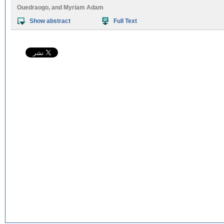
Ouedraogo
, and
Myriam Adam
Show abstract
Full Text