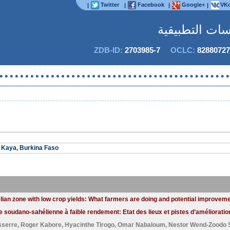
Twitter
Facebook
Google+
VKo
|
|
|
|
اسات التطبيقية
ZDB-ID:
2703985-7
OCLC:
82880727
ل
 Kaya, Burkina Faso
lian zone with low crop yields: What farmers are doing and potential improvem
ne soudano-sahélienne à faible rendement: Etat des lieux et pistes d’amélioration
sserre
,
Roger Kabore
,
Hyacinthe Tirogo
,
Omar Nabaloum
,
Nestor Wend-Zoodo 