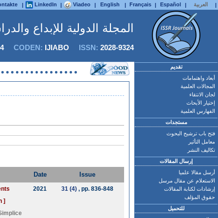
العربية
Español
Français
English
Viadeo
LinkedIn
ntakte
|
|
|
|
|
|
|
المجلة الدولية للإبداع والدر
4
CODEN:
IJIABO
ISSN:
2028-9324
تقديم
أبعاد واهتمامات
المجالات العلمية
لجان الانتقاء
إختيار الأبحاث
الفهارس العلمية
مستجدات
فتح باب ترشيح البحوث
معامل التأثير
تكاليف النشر
إرسال المقالات
أرسل مقالا علميا
Date
Issue
الاستعلام عن مقال مرسل
ents
2021
31 (4)
, pp. 836-848
إرشادات لكتابة المقالات
حقوق المؤلف
 ]
للتحميل
Simplice