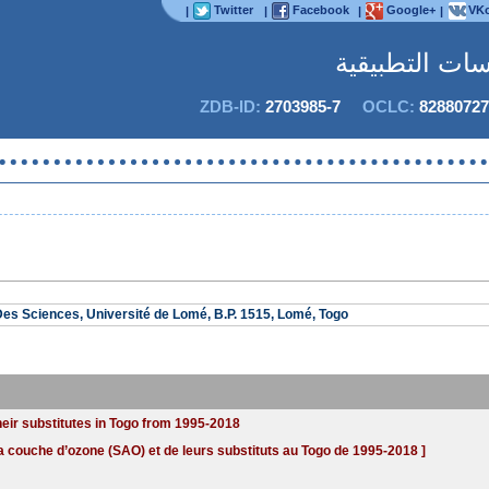
Twitter
Facebook
Google+
VKo
|
|
|
|
اسات التطبيقية
ZDB-ID:
2703985-7
OCLC:
82880727
لا يم
es Sciences, Université de Lomé, B.P. 1515, Lomé, Togo
eir substitutes in Togo from 1995-2018
couche d’ozone (SAO) et de leurs substituts au Togo de 1995-2018 ]