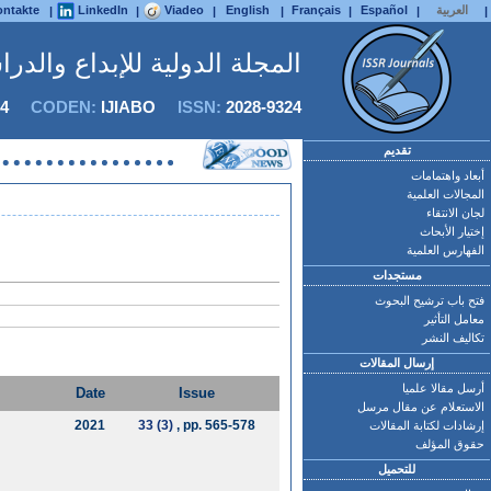
العربية
Español
Français
English
Viadeo
LinkedIn
ntakte
|
|
|
|
|
|
|
المجلة الدولية للإبداع والدر
4
CODEN:
IJIABO
ISSN:
2028-9324
تقديم
أبعاد واهتمامات
المجالات العلمية
لجان الانتقاء
إختيار الأبحاث
الفهارس العلمية
مستجدات
فتح باب ترشيح البحوث
معامل التأثير
تكاليف النشر
إرسال المقالات
أرسل مقالا علميا
Date
Issue
الاستعلام عن مقال مرسل
2021
33 (3)
, pp. 565-578
إرشادات لكتابة المقالات
حقوق المؤلف
للتحميل