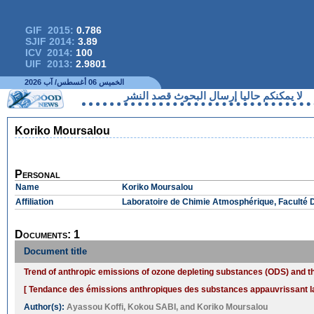
GIF 2015:
0.786
SJIF 2014:
3.89
ICV 2014:
100
UIF 2013:
2.9801
الخميس 06 أغسطس/ آب 2026
كنكم حاليا إرسال البحوث قصد النشر
Koriko Moursalou
Personal
Name
Koriko Moursalou
Affiliation
Laboratoire de Chimie Atmosphérique, Faculté D
Documents: 1
Document title
Trend of anthropic emissions of ozone depleting substances (ODS) and th
[ Tendance des émissions anthropiques des substances appauvrissant la 
Author(s):
Ayassou Koffi
,
Kokou SABI
, and
Koriko Moursalou