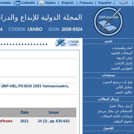
العربية
Español
Français
English
Viadeo
LinkedIn
ntakte
|
|
|
|
|
|
|
المجلة الدولية للإبداع والدر
4
CODEN:
IJIABO
ISSN:
2028-9324
تقديم
أبعاد واهتمامات
المجالات العلمية
لجان الانتقاء
إختيار الأبحاث
الفهارس العلمية
مستجدات
فتح باب ترشيح البحوث
gny (INP-HB), PO BOX 1093 Yamoussoukro,
معامل التأثير
تكاليف النشر
إرسال المقالات
أرسل مقالا علميا
الاستعلام عن مقال مرسل
Date
Issue
إرشادات لكتابة المقالات
d’Ivoire
2021
34 (3)
, pp. 635-642
حقوق المؤلف
للتحميل