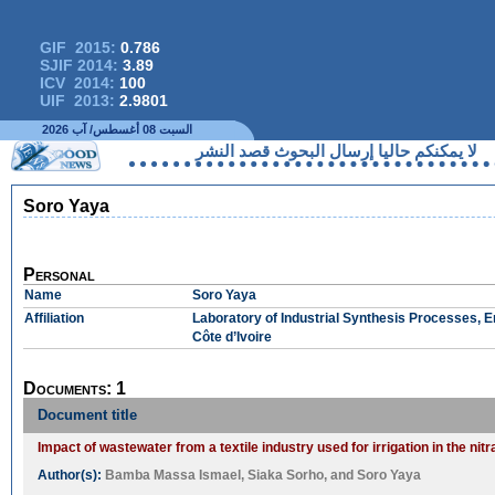
GIF 2015:
0.786
SJIF 2014:
3.89
ICV 2014:
100
UIF 2013:
2.9801
السبت 08 أغسطس/ آب 2026
كنكم حاليا إرسال البحوث قصد النشر
Soro Yaya
Personal
Name
Soro Yaya
Affiliation
Laboratory of Industrial Synthesis Processes,
Côte d’Ivoire
Documents: 1
Document title
Impact of wastewater from a textile industry used for irrigation in the ni
Author(s):
Bamba Massa Ismael
,
Siaka Sorho
, and
Soro Yaya