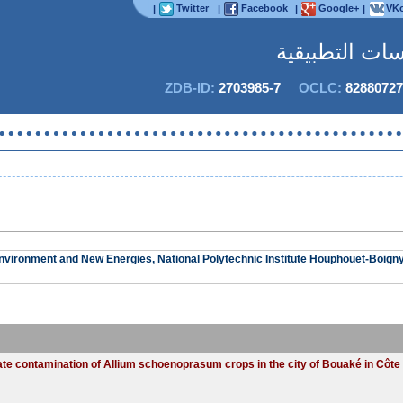
Twitter
Facebook
Google+
VKo
|
|
|
|
اسات التطبيقية
ZDB-ID:
2703985-7
OCLC:
82880727
لا يم
 Environment and New Energies, National Polytechnic Institute Houphouët-Boi
trate contamination of Allium schoenoprasum crops in the city of Bouaké in Côte 