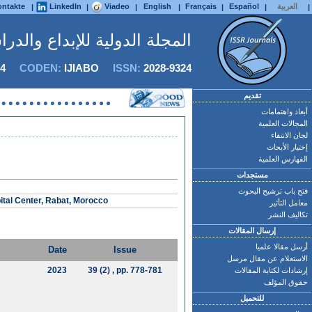
العربية
Español
Français
English
Viadeo
LinkedIn
ntakte
|
|
|
|
|
|
|
المجلة الدولية للإبداع والدر
4
CODEN:
IJIABO
ISSN:
2028-9324
تقديم
أبعاد واهتمامات
المجالات العلمية
لجان الانتقاء
إختيار الأبحاث
الفهارس العلمية
مستجدات
فتح باب ترشيح البحوث
ital Center, Rabat, Morocco
معامل التأثير
تكاليف النشر
إرسال المقالات
أرسل مقالا علميا
Date
Issue
الاستعلام عن مقال مرسل
2023
39 (2)
, pp. 778-781
إرشادات لكتابة المقالات
حقوق المؤلف
للتحميل