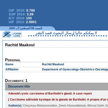
GIF 2015:
0.786
SJIF 2014:
3.89
ICV 2014:
100
UIF 2013:
2.9801
السبت 08 أغسطس/ آب 2026
لا يمكنكم حاليا إرسال البحوث قصد النشر
Rachid Maakoul
Personal
Name
Rachid Maakoul
Affiliation
Department of Gynecology-Obstetrics-Oncology a
Documents: 1
Document title
Adenoid cystic carcinoma of Bartholin’s gland: A case report
[ Carcinome adénoïde kystique de la glande de Bartholin: A propos d’un c
Author(s):
Chaymaa Mohammadine
,
Zineb Aboueddahab
,
Wissal Zahir
,
S