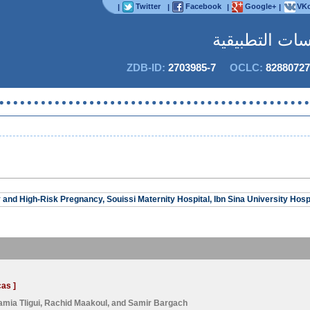
Twitter
Facebook
Google+
VKo
|
|
|
|
اسات التطبيقية
ZDB-ID:
2703985-7
OCLC:
82880727
nd High-Risk Pregnancy, Souissi Maternity Hospital, Ibn Sina University Hosp
as ]
amia Tligui
,
Rachid Maakoul
, and
Samir Bargach