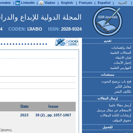
العربية
Español
Français
English
Viadeo
LinkedIn
ntakte
|
|
|
|
|
|
|
المجلة الدولية للإبداع والدر
4
CODEN:
IJIABO
ISSN:
2028-9324
تقديم
أبعاد واهتمامات
المجالات العلمية
لجان الانتقاء
إختيار الأبحاث
الفهارس العلمية
مستجدات
فتح باب ترشيح البحوث
معامل التأثير
تكاليف النشر
إرسال المقالات
أرسل مقالا علميا
Date
Issue
الاستعلام عن مقال مرسل
2023
39 (2)
, pp. 1057-1067
إرشادات لكتابة المقالات
حقوق المؤلف
للتحميل
 Kipumo
,