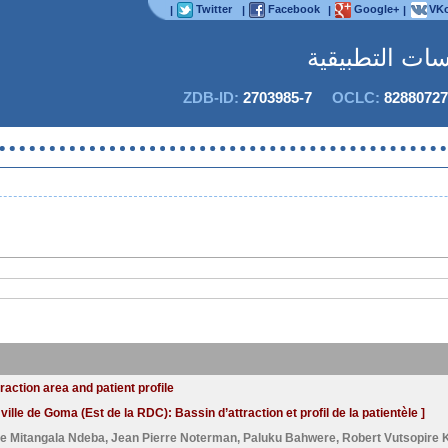
Twitter
Facebook
Google+
VKo
|
|
|
|
اسات التطبيقية
ZDB-ID:
2703985-7
OCLC:
82880727
ل
action area and patient profile
lle de Goma (Est de la RDC): Bassin d’attraction et profil de la patientèle ]
e Mitangala Ndeba
,
Jean Pierre Noterman
,
Paluku Bahwere
,
Robert Vutsopire