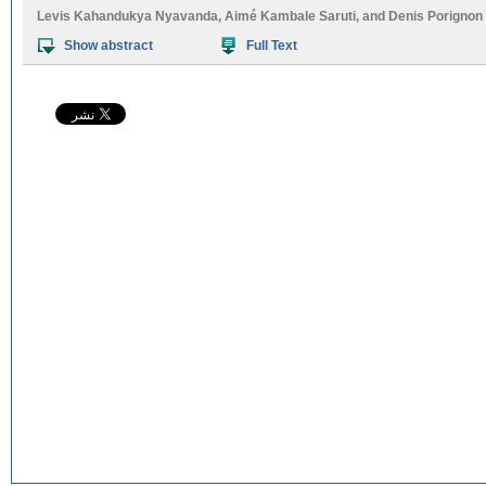
Levis Kahandukya Nyavanda
,
Aimé Kambale Saruti
, and
Denis Porignon
Show abstract
Full Text