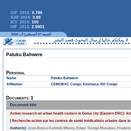
GIF 2015:
0.786
SJIF 2014:
3.89
ICV 2014:
100
UIF 2013:
2.9801
الجمعة 07 أغسطس/ آب 2026
ا يمكنكم حاليا إرسال البحوث قصد النشر
Paluku Bahwere
Personal
Name
Paluku Bahwere
Affiliation
CEMUBAC Congo, Kinshasa, RD Congo
Documents: 1
Document title
Action research on urban health centers in Goma city (Eastern DRC): Attr
[ Recherche-action sur les centres de santé médicalisés urbains dans la vi
Author(s):
Jean-Bosco Kahindo Mbeva
,
Edgar Tsongo Musubao
,
Prudenc