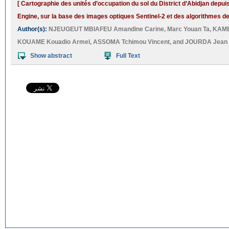
[ Cartographie des unités d’occupation du sol du District d’Abidjan depui
Engine, sur la base des images optiques Sentinel-2 et des algorithmes d
Author(s):
NJEUGEUT MBIAFEU Amandine Carine
,
Marc Youan Ta
,
KAME
KOUAME Kouadio Armel
,
ASSOMA Tchimou Vincent
, and
JOURDA Jean 
Show abstract
Full Text