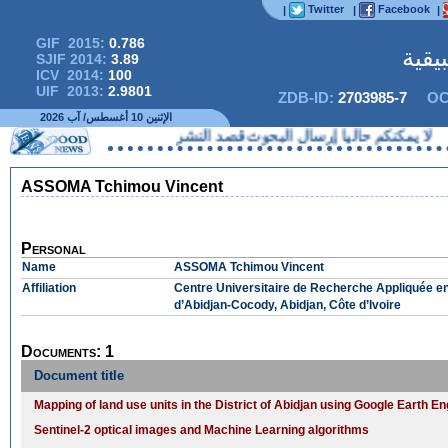
Twitter
Facebook
|
|
|
GIF 2015:
0.786
يقية
SJIF 2014:
3.89
ICV 2014:
100
UIF 2013:
2.9801
ZDB-ID:
2703985-7
OC
الإثنين 10 أغسطس/ آب 2026
لا يمكنكم حاليا إرسال البحوث قصد النشر
ASSOMA Tchimou Vincent
Personal
Name
ASSOMA Tchimou Vincent
Affiliation
Centre Universitaire de Recherche Appliquée en
d’Abidjan-Cocody, Abidjan, Côte d’Ivoire
Documents: 1
Document title
Mapping of land use units in the District of Abidjan using Google Earth E
Sentinel-2 optical images and Machine Learning algorithms