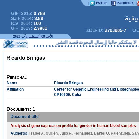
Twitter
Facebook
|
|
|
GIF 2015:
0.786
يقية
SJIF 2014:
3.89
ICV 2014:
100
UIF 2013:
2.9801
ZDB-ID:
2703985-7
OC
الأحد 09 أغسطس/ آب 2026
نكم حاليا إرسال البحوث قصد النشر
Ricardo Bringas
Personal
Name
Ricardo Bringas
Affiliation
Center for Genetic Engineering and Biotechnolo
CP10600, Cuba
Documents: 1
Document title
Analysis of gene expression profile for gender in human blood samples
Author(s):
Isabel A. Guillén
,
Julio R. Fernández
,
Daniel O. Palenzuela
,
San