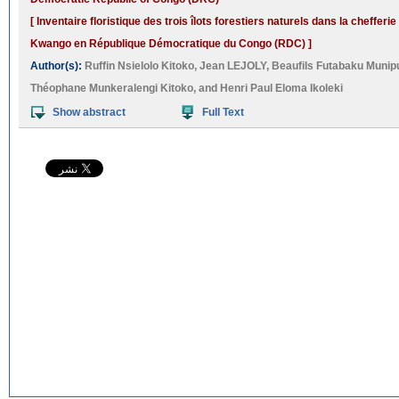
[ Inventaire floristique des trois îlots forestiers naturels dans la cheffer
Kwango en République Démocratique du Congo (RDC) ]
Author(s):
Ruffin Nsielolo Kitoko
,
Jean LEJOLY
,
Beaufils Futabaku Munip
Théophane Munkeralengi Kitoko
, and
Henri Paul Eloma Ikoleki
Show abstract
Full Text