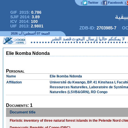
Twitter
Facebook
|
|
|
GIF 2015:
0.786
يقية
SJIF 2014:
3.89
ICV 2014:
100
UIF 2013:
2.9801
ZDB-ID:
2703985-7
OC
الجمعة 07 أغسطس/ آب 2026
لا يمكنكم حاليا إرسال البحوث قصد النشر
Elie Ikomba Ndonda
Personal
Name
Elie Ikomba Ndonda
Affiliation
Université du Kwango, BP. 41 Kinshasa I, Facul
Ressources Naturelles, Laboratoire de Systémat
Naturelles (LSVB&GRN), RD Congo
Documents: 1
Document title
Floristic inventory of three natural forest islands in the Pelende Nord c
Democratic Republic of Congo (DRC)