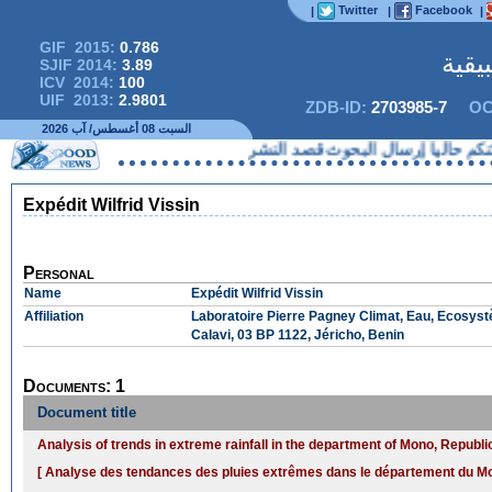
Twitter
Facebook
|
|
|
GIF 2015:
0.786
يقية
SJIF 2014:
3.89
ICV 2014:
100
UIF 2013:
2.9801
ZDB-ID:
2703985-7
OC
السبت 08 أغسطس/ آب 2026
 حاليا إرسال البحوث قصد النشر
Expédit Wilfrid Vissin
Personal
Name
Expédit Wilfrid Vissin
Affiliation
Laboratoire Pierre Pagney Climat, Eau, Ecosy
Calavi, 03 BP 1122, Jéricho, Benin
Documents: 1
Document title
Analysis of trends in extreme rainfall in the department of Mono, Republi
[ Analyse des tendances des pluies extrêmes dans le département du M