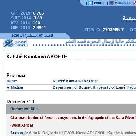
Twitter
Facebook
|
|
|
GIF 2015:
0.786
يقية
SJIF 2014:
3.89
ICV 2014:
100
UIF 2013:
2.9801
ZDB-ID:
2703985-7
OC
الجمعة 07 أغسطس/ آب 2026
نكم حاليا إرسال البحوث قصد النشر
Katché Komlanvi AKOETE
Personal
Name
Katché Komlanvi AKOETE
Affiliation
Department of Botany, University of Lomé, Facu
Documents: 1
Document title
Characterization of forest ecosystems in the Agropole of the Kara River 
(West Africa)
Author(s):
Atsu K. Dogbeda HLOVOR
,
Kossi ADJONOU
,
Katché Komlan