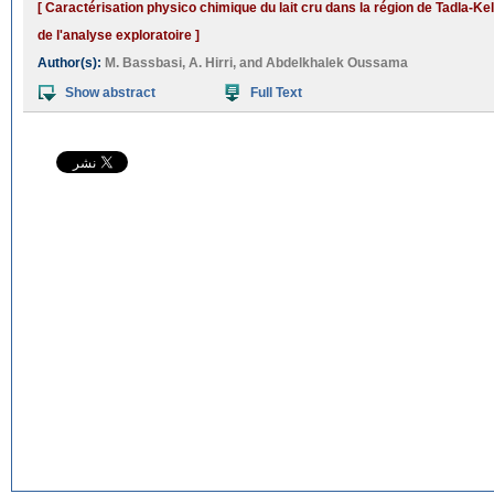
[ Caractérisation physico chimique du lait cru dans la région de Tadla-Ke
de l'analyse exploratoire ]
Author(s):
M. Bassbasi
,
A. Hirri
, and
Abdelkhalek Oussama
Show abstract
Full Text