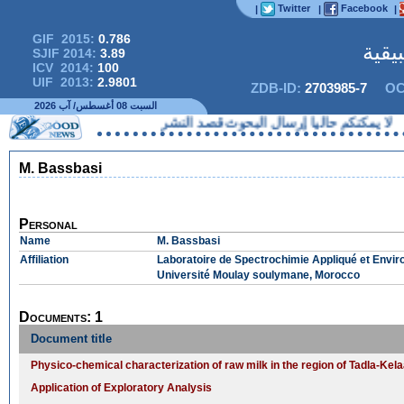
Twitter
Facebook
|
|
|
GIF 2015:
0.786
يقية
SJIF 2014:
3.89
ICV 2014:
100
UIF 2013:
2.9801
ZDB-ID:
2703985-7
OC
السبت 08 أغسطس/ آب 2026
كنكم حاليا إرسال البحوث قصد النشر
M. Bassbasi
Personal
Name
M. Bassbasi
Affiliation
Laboratoire de Spectrochimie Appliqué et Envir
Université Moulay soulymane, Morocco
Documents: 1
Document title
Physico-chemical characterization of raw milk in the region of Tadla-Kel
Application of Exploratory Analysis