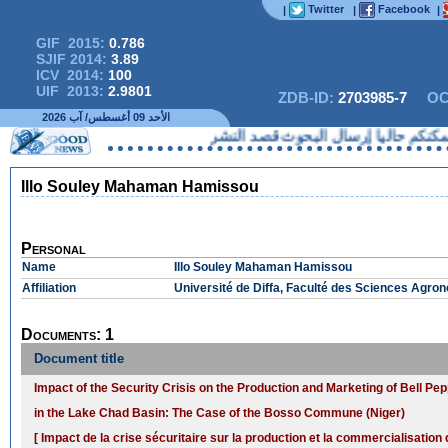
Twitter
Facebook
|
|
|
GIF 2015:
0.786
SJIF 2014:
3.89
ICV 2014:
100
UIF 2013:
2.9801
ZDB-ID:
2703985-7
OC
الأحد 09 أغسطس/ آب 2026
كنكم حاليا إرسال البحوث قصد النشر
Illo Souley Mahaman Hamissou
Personal
Name
Illo Souley Mahaman Hamissou
Affiliation
Université de Diffa, Faculté des Sciences Agron
Documents: 1
Document title
Impact of the Security Crisis on the Production and Marketing of Bell P
in the Lake Chad Basin: The Case of the Bosso Commune (Niger)
[ Impact de la crise sécuritaire sur la production et la commercialisatio