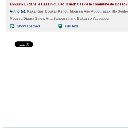
annuum L.) dans le Bassin du Lac Tchad: Cas de la commune de Bosso (N
Author(s):
Kaka Kiari Boukar Kellou
,
Moussa Alio Abdourazak
,
Illo Sou
Moussa Diagra Saley
,
Atta Sanoussi
, and
Bakasso Yacoubou
Show abstract
Full Text