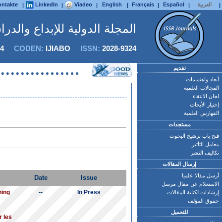
العربية
Español
Français
English
Viadeo
LinkedIn
ntakte
|
|
|
|
|
|
|
المجلة الدولية للإبداع والدر
4
CODEN:
IJIABO
ISSN:
2028-9324
تقديم
أبعاد واهتمامات
المجالات العلمية
لجان الانتقاء
إختيار الأبحاث
الفهارس العلمية
مستجدات
فتح باب ترشيح البحوث
معامل التأثير
تكاليف النشر
إرسال المقالات
أرسل مقالا علميا
Date
Issue
الاستعلام عن مقال مرسل
ning
--
In Press
إرشادات لكتابة المقالات
حقوق المؤلف
للتحميل
r les