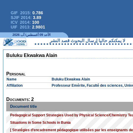
GIF 2015:
0.786
SJIF 2014:
3.89
ICV 2014:
100
UIF 2013:
2.9801
الأحد 09 أغسطس/ آب 2026
لا يمكنكم حاليا إرسال البحوث قصد النشر
Buluku Ekwakwa Alain
Personal
Name
Buluku Ekwakwa Alain
Affiliation
Professeur Emérite, Faculté des sciences, Uni
Documents: 2
Document title
Pedagogical Support Strategies Used by Physical Science/Chemistry Tea
Situations in Some Schools in Bunia
[ Stratégies d’encadrement pédagogique utilisées par les enseignants de