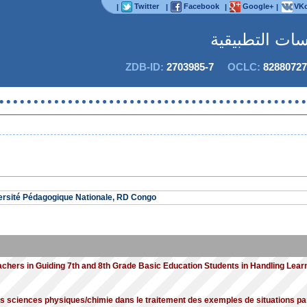
Twitter
Facebook
Google+
VKo
|
|
|
|
اسات التطبيقية
ZDB-ID:
2703985-7
OCLC:
82880727
versité Pédagogique Nationale, RD Congo
chers in Guiding 7th and 8th Grade Basic Education Students in Handling Lear
s sciences physiques/chimie dans le traitement des exemples de situations pa