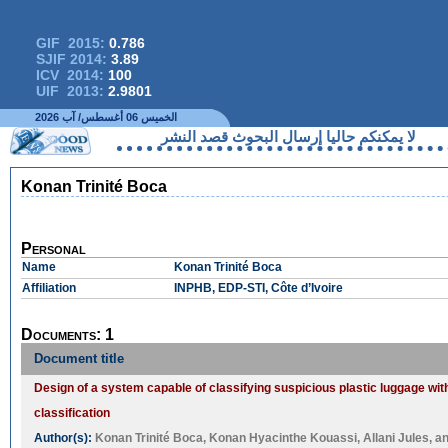
GIF 2015:
0.786
SJIF 2014:
3.89
ICV 2014:
100
UIF 2013:
2.9801
الخميس 06 أغسطس/ آب 2026
لا يمكنكم حاليا إرسال البحوث قصد النشر
Konan Trinité Boca
Personal
Name
Konan Trinité Boca
Affiliation
INPHB, EDP-STI, Côte d’Ivoire
Documents: 1
Document title
Design of a system capable of classifying suspicious plastic luggage wi
classification
Author(s):
Konan Trinité Boca
,
Konan Hyacinthe Kouassi
,
Allani Jules
, a