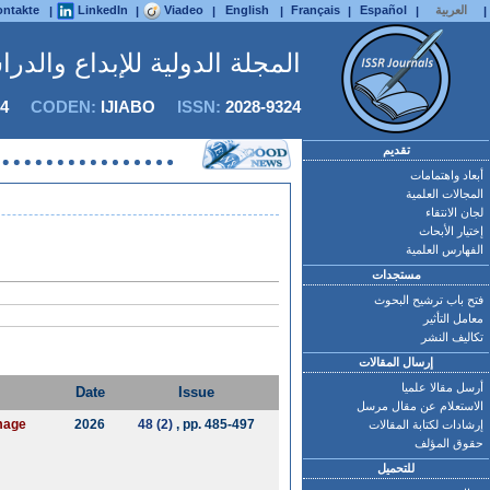
العربية
Español
Français
English
Viadeo
LinkedIn
ntakte
|
|
|
|
|
|
|
المجلة الدولية للإبداع والدر
4
CODEN:
IJIABO
ISSN:
2028-9324
تقديم
أبعاد واهتمامات
المجالات العلمية
لجان الانتقاء
إختيار الأبحاث
الفهارس العلمية
مستجدات
فتح باب ترشيح البحوث
معامل التأثير
تكاليف النشر
إرسال المقالات
أرسل مقالا علميا
Date
Issue
الاستعلام عن مقال مرسل
image
2026
48 (2)
, pp. 485-497
إرشادات لكتابة المقالات
حقوق المؤلف
للتحميل