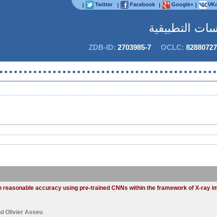
Twitter
Facebook
Google+
VKo
|
|
|
|
اسات التطبيقية
ZDB-ID:
2703985-7
OCLC:
82880727
th reasonable accuracy using pre-trained CNNs within the framework of X-ray 
nd
Olivier Asseu