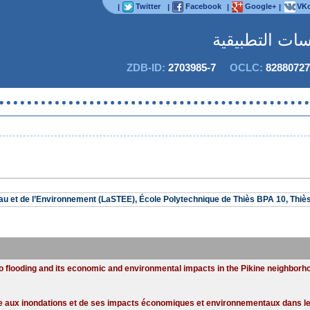
Twitter
Facebook
Google+
VKo
|
|
|
|
اسات التطبيقية
ZDB-ID:
2703985-7
OCLC:
82880727
Eau et de l’Environnement (LaSTEE), École Polytechnique de Thiès BPA 10, Thiè
 to flooding and its economic and environmental impacts in the Pikine neighborh
ace aux inondations et de ses impacts économiques et environnementaux dans le