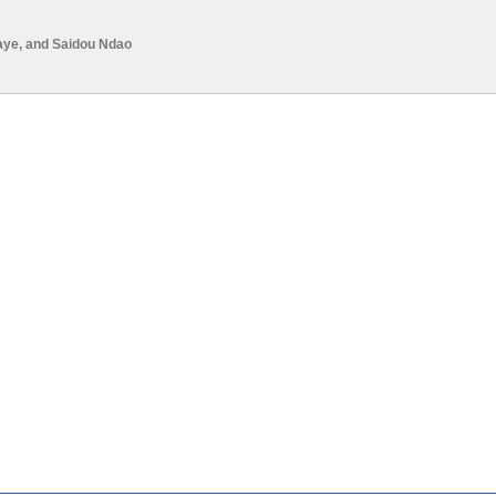
aye
, and
Saidou Ndao