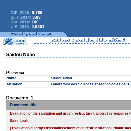
GIF 2015:
0.786
SJIF 2014:
3.89
ICV 2014:
100
UIF 2013:
2.9801
السبت 08 أغسطس/ آب 2026
لا يمكنكم حاليا إرسال البحوث قصد النشر
Saidou Ndao
Personal
Name
Saidou Ndao
Affiliation
Laboratoire des Sciences et Technologies de l’
Documents: 1
Document title
Evaluation of the sanitation and urban restructuring project in response
Saint-Louis
[ Évaluation du projet d’assainissement et de restructuration urbaine f