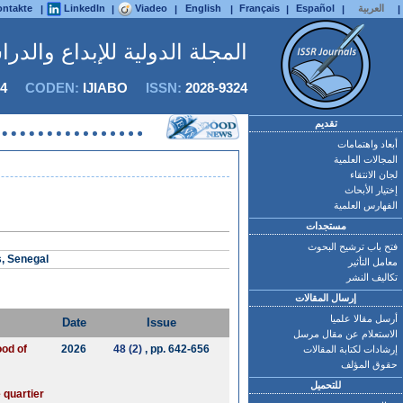
العربية
Español
Français
English
Viadeo
LinkedIn
ntakte
|
|
|
|
|
|
|
المجلة الدولية للإبداع والدر
4
CODEN:
IJIABO
ISSN:
2028-9324
تقديم
أبعاد واهتمامات
المجالات العلمية
لجان الانتقاء
إختيار الأبحاث
الفهارس العلمية
مستجدات
فتح باب ترشيح البحوث
s, Senegal
معامل التأثير
تكاليف النشر
إرسال المقالات
أرسل مقالا علميا
Date
Issue
الاستعلام عن مقال مرسل
ood of
2026
48 (2)
, pp. 642-656
إرشادات لكتابة المقالات
حقوق المؤلف
للتحميل
 quartier