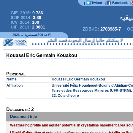
Twitter
Facebook
|
|
|
GIF 2015:
0.786
يقية
SJIF 2014:
3.89
ICV 2014:
100
UIF 2013:
2.9801
ZDB-ID:
2703985-7
OC
الأحد 09 أغسطس/ آب 2026
لا يمكنكم حاليا إرسال البحوث قصد النشر
Kouassi Eric Germain Kouakou
Personal
Name
Kouassi Eric Germain Kouakou
Affiliation
Université Félix Houphouët-Boigny d'Abidjan-Co
Terre et des Ressources Minières (UFR-STRM), 
22, Côte d'Ivoire
Documents: 2
Document title
Weathering profile and aquifer potential in crystalline basement area sout
[ Profil d’altération et potentiel aquifère en zone de socle cristallin au Sud 