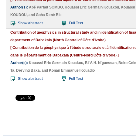
Author(s):
Abé Parfait SOMBO
,
Kouassi Eric Germain Kouakou
,
Kouassi 
KOUDOU
, and
Goha René Bie
Show abstract
Full Text
Contribution of geophysics in structural study and in identification of fiss
department of Dabakala (North Central of Côte d'Ivoire)
[ Contribution de la géophysique à l'étude structurale et à l'identification
dans le Département de Dabakala (Centre-Nord Côte d'Ivoire) ]
Author(s):
Kouassi Eric Germain Kouakou
,
Bi V. H. N'guessan
,
Boko Cél
Ta
,
Derving Baka
, and
Konan Emmanuel Kouadio
Show abstract
Full Text