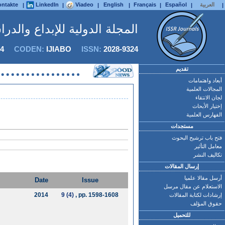
العربية
Español
Français
English
Viadeo
LinkedIn
ntakte
|
|
|
|
|
|
|
المجلة الدولية للإبداع والدر
4
CODEN:
IJIABO
ISSN:
2028-9324
تقديم
أبعاد واهتمامات
المجالات العلمية
لجان الانتقاء
إختيار الأبحاث
الفهارس العلمية
مستجدات
فتح باب ترشيح البحوث
معامل التأثير
تكاليف النشر
إرسال المقالات
أرسل مقالا علميا
Date
Issue
الاستعلام عن مقال مرسل
2014
9 (4)
, pp. 1598-1608
إرشادات لكتابة المقالات
حقوق المؤلف
للتحميل