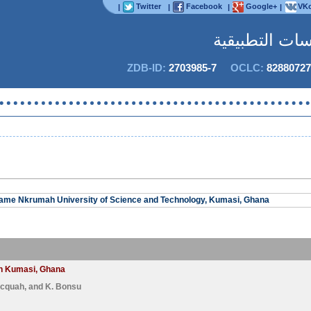
Twitter
Facebook
Google+
VKo
|
|
|
|
اسات التطبيقية
ZDB-ID:
2703985-7
OCLC:
82880727
لا يم
wame Nkrumah University of Science and Technology, Kumasi, Ghana
in Kumasi, Ghana
Acquah
, and
K. Bonsu