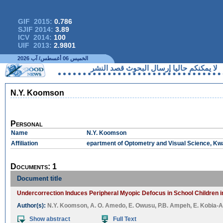
GIF 2015:
0.786
SJIF 2014:
3.89
ICV 2014:
100
UIF 2013:
2.9801
الخميس 06 أغسطس/ آب 2026
كنكم حاليا إرسال البحوث قصد النشر
N.Y. Koomson
Personal
Name
N.Y. Koomson
Affiliation
epartment of Optometry and Visual Science, K
Documents: 1
Document title
Undercorrection Induces Peripheral Myopic Defocus in School Children 
Author(s):
N.Y. Koomson
,
A. O. Amedo
,
E. Owusu
,
P.B. Ampeh
,
E. Kobia-
Show abstract
Full Text