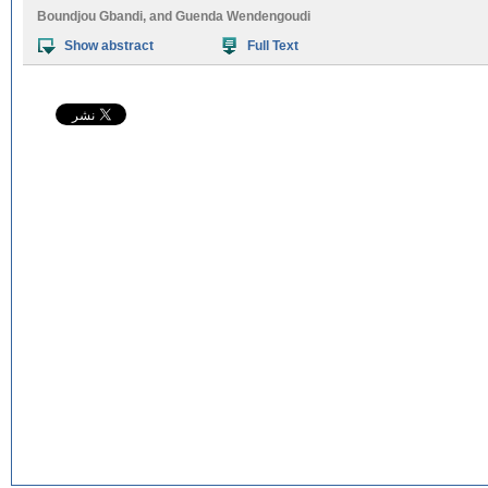
Boundjou Gbandi
, and
Guenda Wendengoudi
Show abstract
Full Text