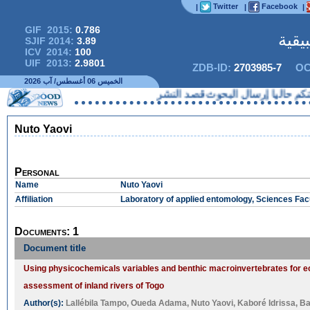
Twitter
Facebook
|
|
|
GIF 2015:
0.786
يقية
SJIF 2014:
3.89
ICV 2014:
100
UIF 2013:
2.9801
ZDB-ID:
2703985-7
OC
الخميس 06 أغسطس/ آب 2026
 حاليا إرسال البحوث قصد النشر
Nuto Yaovi
Personal
Name
Nuto Yaovi
Affiliation
Laboratory of applied entomology, Sciences Facu
Documents: 1
Document title
Using physicochemicals variables and benthic macroinvertebrates for 
assessment of inland rivers of Togo
Author(s):
Lallébila Tampo
,
Oueda Adama
,
Nuto Yaovi
,
Kaboré Idrissa
,
Ba