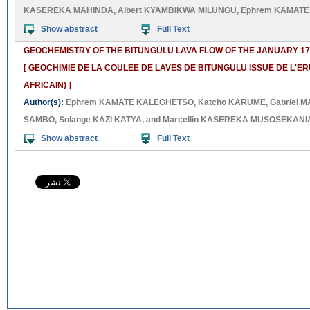
KASEREKA MAHINDA
,
Albert KYAMBIKWA MILUNGU
,
Ephrem KAMAT
Show abstract
Full Text
GEOCHEMISTRY OF THE BITUNGULU LAVA FLOW OF THE JANUARY 17t
[ GEOCHIMIE DE LA COULEE DE LAVES DE BITUNGULU ISSUE DE L'ER
AFRICAIN) ]
Author(s):
Ephrem KAMATE KALEGHETSO
,
Katcho KARUME
,
Gabriel
SAMBO
,
Solange KAZI KATYA
, and
Marcellin KASEREKA MUSOSEKANI
Show abstract
Full Text