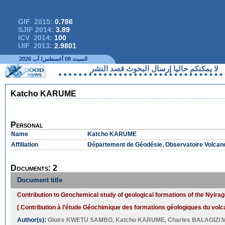
GIF 2015:
0.786
SJIF 2014:
3.89
ICV 2014:
100
UIF 2013:
2.9801
السبت 08 أغسطس/ آب 2026
لا يمكنكم حاليا إرسال البحوث قصد النشر
Katcho KARUME
Personal
Name
Katcho KARUME
Affiliation
Département de Géodésie, Observatoire Volcan
Documents: 2
Document title
Contribution to Geochemical study of geological formations of the Nyir
[ Contribution à l’étude Géochimique des formations géologiques du vol
Author(s):
Gloire KWETU SAMBO
,
Katcho KARUME
,
Charles BALAGIZI