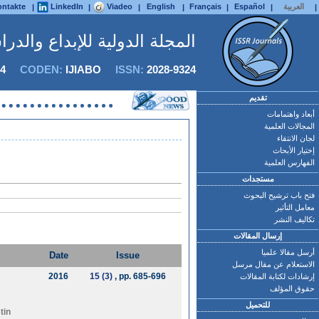
العربية
Español
Français
English
Viadeo
LinkedIn
ntakte
|
|
|
|
|
|
|
المجلة الدولية للإبداع والدر
4
CODEN:
IJIABO
ISSN:
2028-9324
تقديم
أبعاد واهتمامات
المجالات العلمية
لجان الانتقاء
إختيار الأبحاث
الفهارس العلمية
مستجدات
فتح باب ترشيح البحوث
معامل التأثير
تكاليف النشر
إرسال المقالات
أرسل مقالا علميا
Date
Issue
الاستعلام عن مقال مرسل
2016
15 (3)
, pp. 685-696
إرشادات لكتابة المقالات
حقوق المؤلف
للتحميل
tin