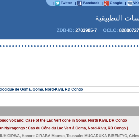
Twitter
Facebook
Google+
VKo
|
|
|
|
اسات التطبيقية
ZDB-ID:
2703985-7
OCLC:
82880727
ologique de Goma, Goma, Nord-Kivu, RD Congo
agongo volcano: Case of the Lac Vert cone in Goma, North Kivu, DR Congo
can Nyiragongo : Cas du Cône du Lac Vert à Goma, Nord-Kivu, RD Congo ]
 MUHIGIRWA
,
Honore CIRABA Mateso
,
Toussaint MUGARUKA BIBENTYO
,
Céles