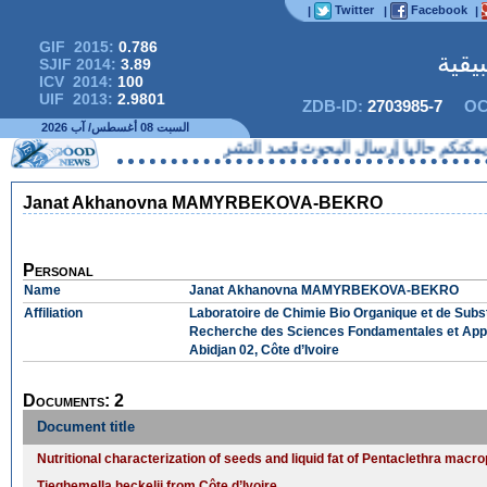
Twitter
Facebook
|
|
|
GIF 2015:
0.786
يقية
SJIF 2014:
3.89
ICV 2014:
100
UIF 2013:
2.9801
ZDB-ID:
2703985-7
OC
السبت 08 أغسطس/ آب 2026
نكم حاليا إرسال البحوث قصد النشر
Janat Akhanovna MAMYRBEKOVA-BEKRO
Personal
Name
Janat Akhanovna MAMYRBEKOVA-BEKRO
Affiliation
Laboratoire de Chimie Bio Organique et de Subs
Recherche des Sciences Fondamentales et Appl
Abidjan 02, Côte d’Ivoire
Documents: 2
Document title
Nutritional characterization of seeds and liquid fat of Pentaclethra macr
Tieghemella heckelii from Côte d’Ivoire