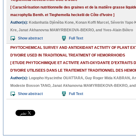
[ Caractérisation nutritionnelle des graines et de la matière grasse liqui
macrophylla Benth. et Tieghemella heckelii de Côte d’Ivoire ]
Author(s):
Kodanhatia Djénéba Kone
,
Konan Koffi Marcel
,
Séverin Yapo 
Kre
,
Janat Akhanovna MAMYRBEKOVA-BEKRO
, and
Yves-Alain Békro
Show abstract
Full Text
PHYTOCHEMICAL SURVEY AND ANTIOXIDANT ACTIVITY OF PLANT E
D'IVOIRE USED IN TRADITIONAL TREATMENT OF HEMORRHOIDS
[ ETUDE PHYTOCHIMIQUE ET ACTIVITE ANTI-OXYDANTE D’EXTRAITS 
D’IVOIRE UTILISEES DANS LE TRAITEMENT TRADITIONNEL DES HEMO
Author(s):
Logopho Hyacinthe OUATTARA
,
Guy Roger Mida KABRAN
,
Am
Modeste Bosson TANO
,
Janat Akhanovna MAMYRBEKOVA-BEKRO
, an
Show abstract
Full Text