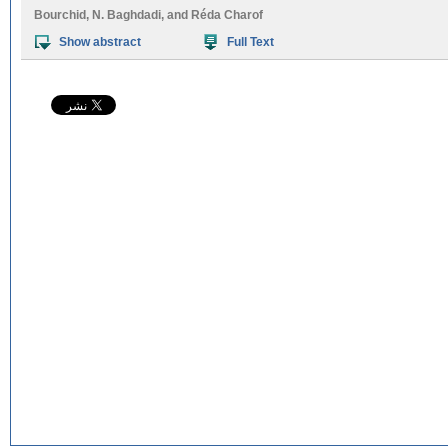
Bourchid
,
N. Baghdadi
, and
Réda Charof
Show abstract
Full Text