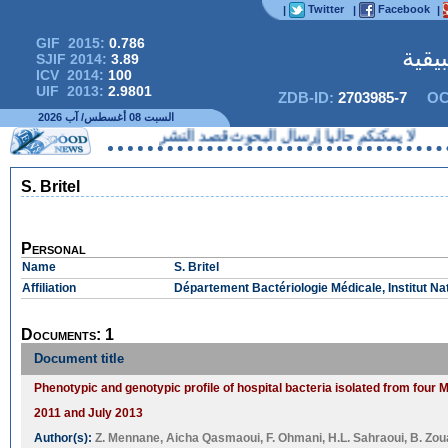
Twitter
Facebook
|
|
|
GIF 2015:
0.786
يقية
SJIF 2014:
3.89
ICV 2014:
100
UIF 2013:
2.9801
ZDB-ID:
2703985-7
OC
السبت 08 أغسطس/ آب 2026
لا يمكنكم حاليا إرسال البحوث قصد النشر
S. Britel
Personal
Name
S. Britel
Affiliation
Département Bactériologie Médicale, Institut N
Documents: 1
Document title
Phenotypic and genotypic profile of hospital bacteria isolated from four
2011 and July 2013
Author(s):
Z. Mennane
,
Aicha Qasmaoui
,
F. Ohmani
,
H.L. Sahraoui
,
B. Zou