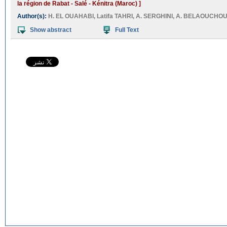
la région de Rabat - Salé - Kénitra (Maroc) ]
Author(s):
H. EL OUAHABI
,
Latifa TAHRI
,
A. SERGHINI
,
A. BELAOUCHO
Show abstract
Full Text