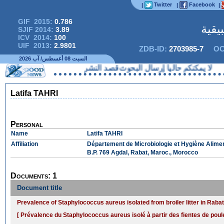
Twitter
Facebook
|
|
|
GIF 2015:
0.786
يقية
SJIF 2014:
3.89
ICV 2014:
100
UIF 2013:
2.9801
ZDB-ID:
2703985-7
OC
السبت 08 أغسطس/ آب 2026
مكنكم حاليا إرسال البحوث قصد النشر
Latifa TAHRI
Personal
Name
Latifa TAHRI
Affiliation
Département de Microbiologie et Hygiène Aliment
B.P. 769 Agdal, Rabat, Maroc., Morocco
Documents: 1
Document title
Prevalence of Staphylococcus aureus isolated from broiler litter in Rabat
[ Prévalence du Staphylococcus aureus isolé à partir des fientes de poul