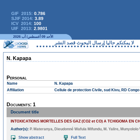
GIF 2015:
0.786
SJIF 2014:
3.89
ICV 2014:
100
UIF 2013:
2.9801
الأحد 09 أغسطس/ آب 2026
لا يمكنكم حاليا إرسال البحوث قصد النشر
N. Kapapa
Personal
Name
N. Kapapa
Affiliation
Cellule de protection Civile, sud Kivu, RD Congo
Documents: 1
Document title
INTOXICATIONS MORTELLES DES GAZ (CO2 et CO) A TCHIGOMA EN CH
Author(s):
P. Materanya
,
Dieudonné Wafula Mifundu
,
M. Yalire
,
Munyololo
Show abstract
Full Text