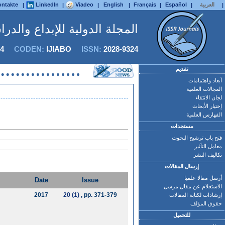
العربية
Español
Français
English
Viadeo
LinkedIn
ntakte
|
|
|
|
|
|
|
المجلة الدولية للإبداع والدر
4
CODEN:
IJIABO
ISSN:
2028-9324
تقديم
أبعاد واهتمامات
المجالات العلمية
لجان الانتقاء
إختيار الأبحاث
الفهارس العلمية
مستجدات
فتح باب ترشيح البحوث
معامل التأثير
تكاليف النشر
إرسال المقالات
أرسل مقالا علميا
Date
Issue
الاستعلام عن مقال مرسل
2017
20 (1)
, pp. 371-379
إرشادات لكتابة المقالات
حقوق المؤلف
للتحميل