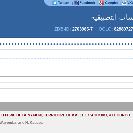
Twitter
Facebook
Google+
VKo
|
|
|
|
اسات التطبيقية
ZDB-ID:
2703985-7
OCLC:
82880727
EFFERIE DE BUNYAKIRI, TERRITOIRE DE KALEHE / SUD KIVU, R.D. CONGO
 Wayemba
, and
N. Kapapa