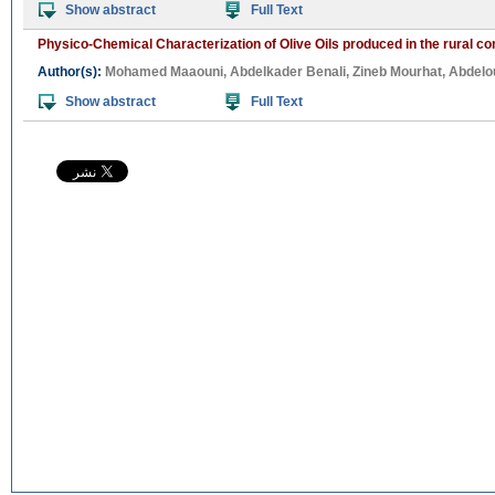
Show abstract
Full Text
Physico-Chemical Characterization of Olive Oils produced in the rural co
Author(s):
Mohamed Maaouni
,
Abdelkader Benali
,
Zineb Mourhat
,
Abdelou
Show abstract
Full Text