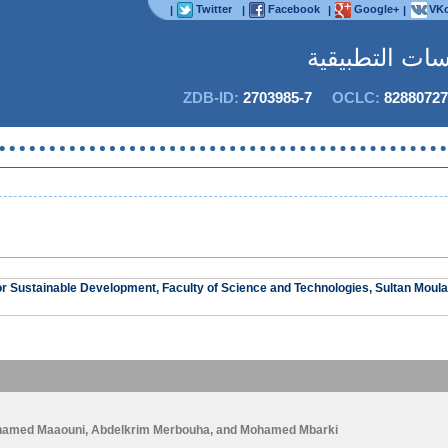
Twitter
Facebook
Google+
VKo
|
|
|
|
اسات التطبيقية
ZDB-ID:
2703985-7
OCLC:
82880727
لا يمك
or Sustainable Development, Faculty of Science and Technologies, Sultan Moulay
amed Maaouni
,
Abdelkrim Merbouha
, and
Mohamed Mbarki