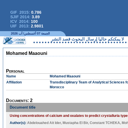
GIF 2015:
0.786
SJIF 2014:
3.89
ICV 2014:
100
UIF 2013:
2.9801
الجمعة 07 أغسطس/ آب 2026
نكم حاليا إرسال البحوث قصد النشر
Mohamed Maaouni
Personal
Name
Mohamed Maaouni
Affiliation
Transdisciplinary Team of Analytical Sciences f
Morocco
Documents: 2
Document title
Using concentrations of calcium and oxalates to predict crystalluria type
Author(s):
Abdelouahed Ait Ider
,
Mustapha El Bir
,
Constant TCHEKA
,
Moh