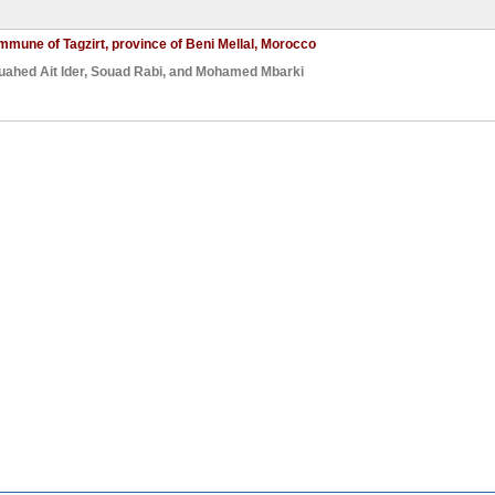
mmune of Tagzirt, province of Beni Mellal, Morocco
ahed Ait Ider
,
Souad Rabi
, and
Mohamed Mbarki