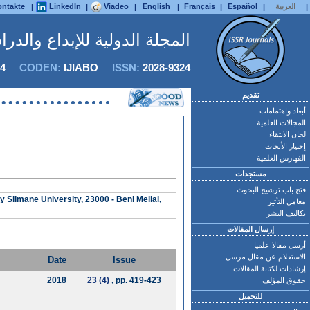
العربية
Español
Français
English
Viadeo
LinkedIn
ntakte
|
|
|
|
|
|
|
المجلة الدولية للإبداع والدر
4
CODEN:
IJIABO
ISSN:
2028-9324
تقديم
أبعاد واهتمامات
المجالات العلمية
لجان الانتقاء
إختيار الأبحاث
الفهارس العلمية
مستجدات
فتح باب ترشيح البحوث
 Slimane University, 23000 - Beni Mellal,
معامل التأثير
تكاليف النشر
إرسال المقالات
أرسل مقالا علميا
الاستعلام عن مقال مرسل
Date
Issue
إرشادات لكتابة المقالات
2018
23 (4)
, pp. 419-423
حقوق المؤلف
للتحميل