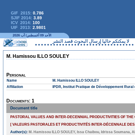
GIF 2015:
0.786
SJIF 2014:
3.89
ICV 2014:
100
UIF 2013:
2.9801
الأحد 09 أغسطس/ آب 2026
لا يمكنكم حاليا إرسال البحوث قصد النشر
M. Hamissou ILLO SOULEY
Personal
Name
M. Hamissou ILLO SOULEY
Affiliation
IPDR, Institut Pratique de Développement Rural d
Documents: 1
Document title
PASTORAL VALUES AND INTER-DECENNIAL PRODUCTIVITIES OF THE 
[ VALEURS PASTORALES ET PRODUCTIVITÉS INTER-DÉCENNALE DES 
Author(s):
M. Hamissou ILLO SOULEY
,
Issa Chaibou
,
Idrissa Soumana
,
A