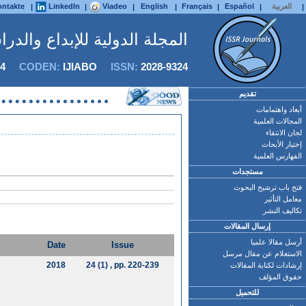
العربية
Español
Français
English
Viadeo
LinkedIn
ntakte
|
|
|
|
|
|
|
المجلة الدولية للإبداع والدر
4
CODEN:
IJIABO
ISSN:
2028-9324
تقديم
أبعاد واهتمامات
المجالات العلمية
لجان الانتقاء
إختيار الأبحاث
الفهارس العلمية
مستجدات
فتح باب ترشيح البحوث
معامل التأثير
تكاليف النشر
إرسال المقالات
أرسل مقالا علميا
Date
Issue
الاستعلام عن مقال مرسل
2018
24 (1)
, pp. 220-239
إرشادات لكتابة المقالات
حقوق المؤلف
للتحميل