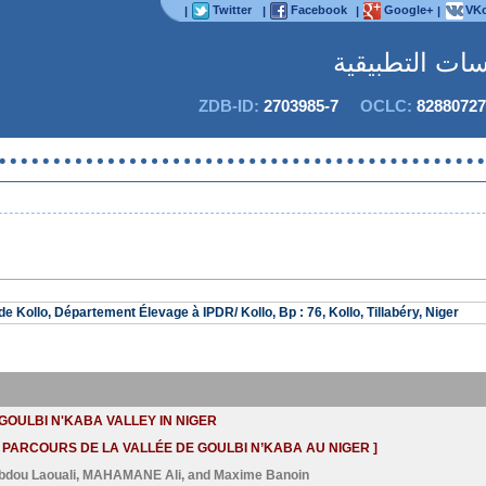
Twitter
Facebook
Google+
VKo
|
|
|
|
اسات التطبيقية
ZDB-ID:
2703985-7
OCLC:
82880727
e Kollo, Département Élevage à IPDR/ Kollo, Bp : 76, Kollo, Tillabéry, Niger
GOULBI N'KABA VALLEY IN NIGER
PARCOURS DE LA VALLÉE DE GOULBI N’KABA AU NIGER ]
bdou Laouali
,
MAHAMANE Ali
, and
Maxime Banoin