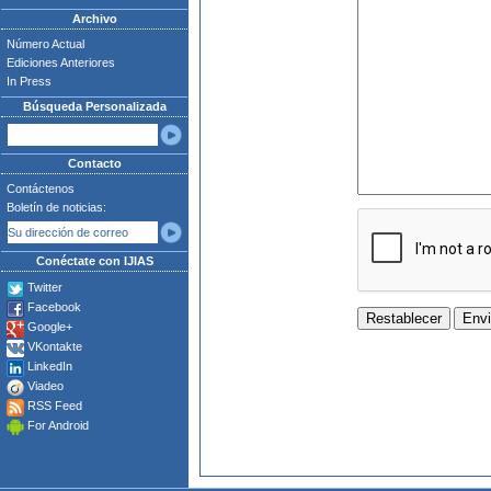
Archivo
Número Actual
Ediciones Anteriores
In Press
Búsqueda Personalizada
Contacto
Contáctenos
Boletín de noticias:
Conéctate con IJIAS
Twitter
Facebook
Google+
VKontakte
LinkedIn
Viadeo
RSS Feed
For Android