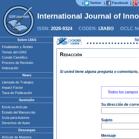
Twitter
Facebook
|
|
|
International Journal of Inn
ISSN:
2028-9324
CODEN:
IJIABO
OCLC Nu
Now IJ
Sobre IJIAS
Finalidades y Ámbito
Temas del IJIAS
Redacción
Comité Científico
Proceso de Revisión
Indexación
Si usted tiene alguna pregunta o comentario, p
News
Llamada de Trabajos
Impact Factor
Todos los campos 
Tasa de Publicación
Sumisión
Su dirección de corr
Envíe su Artículo
Estado del Manuscrito
Guía para Autores
Sujeto
Derechos de Autor
Descargas
Mensaje
Artículo de Muestra