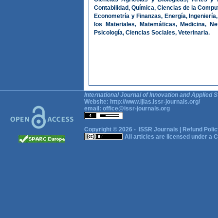
Contabilidad, Química, Ciencias de la Comput
Econometría y Finanzas, Energía, Ingeniería
los Materiales, Matemáticas, Medicina, Ne
Psicología, Ciencias Sociales, Veterinaria.
International Journal of Innovation and Applied S
Website:
http://www.ijias.issr-journals.org/
email:
office@issr-journals.org
Copyright © 2026 -
ISSR Journals
|
Refund Polic
All articles are licensed under a
C