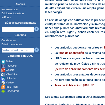
International Journal of Innovation and Ap
Archivo
multidisciplinaria basada en la técnica de r
de alta calidad que cubren una amplia gama d
Número Actual
la tecnología.
Ediciones Anteriores
In Press
La revista acoge con satisfacción la present
Búsqueda Personalizada
cualquier rama de la Innovación y la Investi
haber sido publicados anteriormente ni esta
en ningún otro lugar y deben contener res
Contacto
anteriormente publicados.
Contáctenos
Boletín de noticias:
Los artículos pueden ser escritos en
La
tasa de aceptación
de la revista e
Conéctate con IJIAS
IJIAS se encargará de hacer que su 
Twitter
de revisión de muy rápido y sin retra
Facebook
(dentro de aproximadamente dos sema
Google+
VKontakte
Los artículos presentados deben segu
LinkedIn
No hay extensión de la fecha límite de
Viadeo
Tasa de Publicación: $80 USD
.
RSS Feed
For Android
Los temas apropiados para el IJIAS incluyen 
Ciencias Agrícolas y Biológicas, Artes y