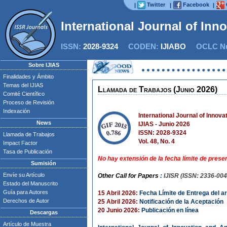
Twitter
Facebook
|
|
|
International Journal of Inn
ISSN:
2028-9324
CODEN:
IJIABO
OCLC Nu
Sobre IJIAS
Finalidades y Ámbito
Temas del IJIAS
Llamada de Trabajos (Junio 2026)
Comité Científico
Proceso de Revisión
Indexación
International Journal of Innova
News
IJIAS - Junio 2026
ISSN: 2028-9324
Llamada de Trabajos
Vol. 48, No. 4
Impact Factor
Tasa de Publicación
No hay extensión de la fecha límite de presen
Sumisión
Envíe su Artículo
Other Call for Papers
:
IJISR (ISSN: 2336-004
Estado del Manuscrito
Guía para Autores
15 Abril 2026:
Fecha Límite de Entrega del ar
Derechos de Autor
25 Abril 2026:
Notificación de la Aceptación
20 Junio 2026:
Publicación en línea
Descargas
Artículo de Muestra