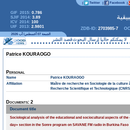
Twitter
Facebook
|
|
|
GIF 2015:
0.786
يقية
SJIF 2014:
3.89
ICV 2014:
100
UIF 2013:
2.9801
ZDB-ID:
2703985-7
OC
الجمعة 07 أغسطس/ آب 2026
نكم حاليا إرسال البحوث قصد النشر
Patrice KOURAOGO
Personal
Name
Patrice KOURAOGO
Affiliation
Maître de recherche en Sociologie de la culture 
Recherche Scientifique et Technologique (CNRS
Documents: 2
Document title
Sociological analysis of the educational and sociocultural aspects of the
day» section in the Sonre program on SAVANE FM radio in Burkina Faso