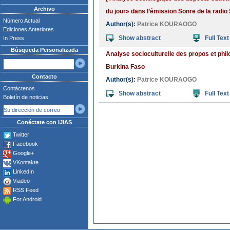
Archivo
du jour» dans l’émission Sonre de la radi
Número Actual
Author(s):
Patrice KOURAOGO
Ediciones Anteriores
Show abstract
Full Text
In Press
Búsqueda Personalizada
Analyse socioculturelle des propos et phi
Burkina Faso
Contacto
Author(s):
Patrice KOURAOGO
Contáctenos
Show abstract
Full Text
Boletín de noticias:
Conéctate con IJIAS
Twitter
Facebook
Google+
VKontakte
LinkedIn
Viadeo
RSS Feed
For Android