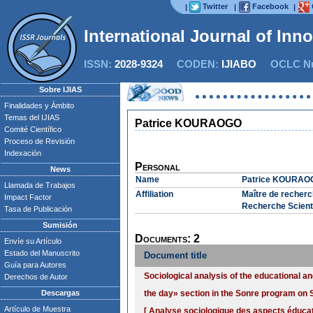
Twitter
Facebook
|
|
|
International Journal of Inn
ISSN:
2028-9324
CODEN:
IJIABO
OCLC Nu
Sobre IJIAS
Finalidades y Ámbito
Temas del IJIAS
Patrice KOURAOGO
Comité Científico
Proceso de Revisión
Indexación
Personal
News
Name
Patrice KOURAO
Llamada de Trabajos
Affiliation
Maître de recherch
Impact Factor
Recherche Scient
Tasa de Publicación
Sumisión
Documents: 2
Envíe su Artículo
Estado del Manuscrito
Document title
Guía para Autores
Sociological analysis of the educational a
Derechos de Autor
Descargas
the day» section in the Sonre program on
Artículo de Muestra
[ Analyse sociologique des aspects éducati