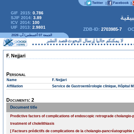
Twitter
Facebook
|
|
|
GIF 2015:
0.786
يقية
SJIF 2014:
3.89
ICV 2014:
100
UIF 2013:
2.9801
ZDB-ID:
2703985-7
OC
الجمعة 07 أغسطس/ آب 2026
لا يمكنكم حاليا إرسال البحوث قصد النشر
F. Nejjari
Personal
Name
F. Nejjari
Affiliation
Service de Gastroentérologie clinique, Hôpital 
Documents: 2
Document title
Predictive factors of complications of endoscopic retrograde cholangio-
treatment of cholelithiasis
[ Facteurs prédictifs de complications de la cholangio-pancréatographi