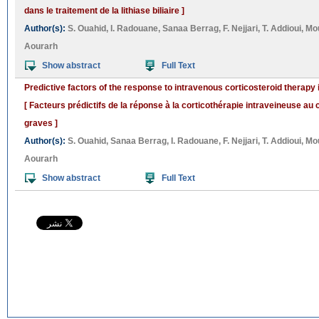
dans le traitement de la lithiase biliaire ]
Author(s):
S. Ouahid
,
I. Radouane
,
Sanaa Berrag
,
F. Nejjari
,
T. Addioui
,
Mo
Aourarh
Show abstract
Full Text
Predictive factors of the response to intravenous corticosteroid therapy i
[ Facteurs prédictifs de la réponse à la corticothérapie intraveineuse au 
graves ]
Author(s):
S. Ouahid
,
Sanaa Berrag
,
I. Radouane
,
F. Nejjari
,
T. Addioui
,
Mo
Aourarh
Show abstract
Full Text