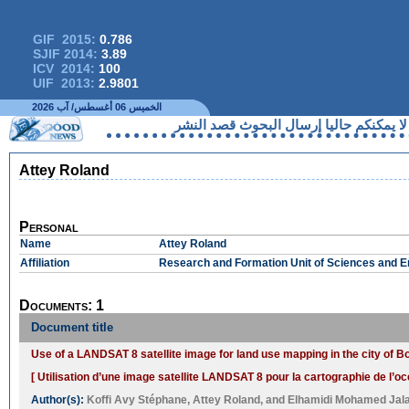
GIF 2015:
0.786
SJIF 2014:
3.89
ICV 2014:
100
UIF 2013:
2.9801
الخميس 06 أغسطس/ آب 2026
م حاليا إرسال البحوث قصد النشر
Attey Roland
Personal
Name
Attey Roland
Affiliation
Research and Formation Unit of Sciences and E
Documents: 1
Document title
Use of a LANDSAT 8 satellite image for land use mapping in the city of B
[ Utilisation d’une image satellite LANDSAT 8 pour la cartographie de l’o
Author(s):
Koffi Avy Stéphane
,
Attey Roland
, and
Elhamidi Mohamed Jala