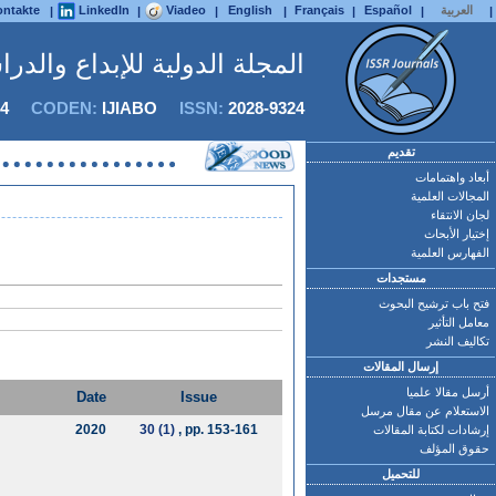
العربية
Español
Français
English
Viadeo
LinkedIn
ntakte
|
|
|
|
|
|
|
المجلة الدولية للإبداع والدر
4
CODEN:
IJIABO
ISSN:
2028-9324
تقديم
أبعاد واهتمامات
المجالات العلمية
لجان الانتقاء
إختيار الأبحاث
الفهارس العلمية
مستجدات
فتح باب ترشيح البحوث
معامل التأثير
تكاليف النشر
إرسال المقالات
أرسل مقالا علميا
Date
Issue
الاستعلام عن مقال مرسل
2020
30 (1)
, pp. 153-161
إرشادات لكتابة المقالات
حقوق المؤلف
للتحميل