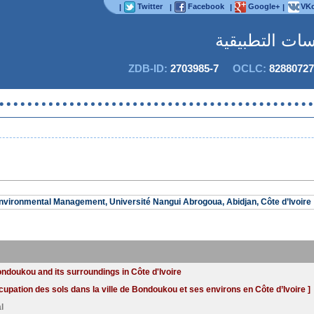
Twitter
Facebook
Google+
VKo
|
|
|
|
اسات التطبيقية
ZDB-ID:
2703985-7
OCLC:
82880727
لا يمكنك
nvironmental Management, Université Nangui Abrogoua, Abidjan, Côte d’Ivoire
ondoukou and its surroundings in Côte d'Ivoire
ccupation des sols dans la ville de Bondoukou et ses environs en Côte d’Ivoire ]
l