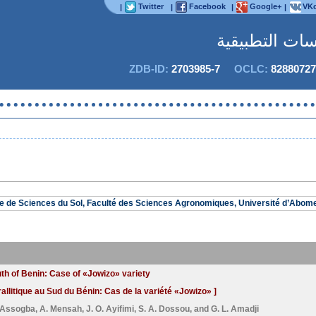
Twitter
Facebook
Google+
VKo
|
|
|
|
اسات التطبيقية
ZDB-ID:
2703985-7
OCLC:
82880727
لا يمك
re de Sciences du Sol, Faculté des Sciences Agronomiques, Université d’Abom
th of Benin: Case of «Jowizo» variety
litique au Sud du Bénin: Cas de la variété «Jowizo» ]
. Assogba
,
A. Mensah
,
J. O. Ayifimi
,
S. A. Dossou
, and
G. L. Amadji