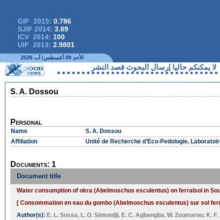
GIF 2015:
0.786
SJIF 2014:
3.89
ICV 2014:
100
UIF 2013:
2.9801
الأحد 09 أغسطس/ آب 2026
نكم حاليا إرسال البحوث قصد النشر
S. A. Dossou
Personal
Name
S. A. Dossou
Affiliation
Unité de Recherche d’Eco-Pedologie, Laboratoi
Documents: 1
Document title
Water consumption of okra (Abelmoschus esculentus) on ferralsol in Sou
[ Consommation en eau du gombo (Abelmoschus esculentus) sur sol ferral
Author(s):
E. L. Sossa
,
L. O. Sintondji
,
E. C. Agbangba
,
W. Zoumarou
,
K. F