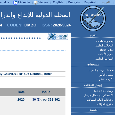
العربية
Español
Français
English
Viadeo
LinkedIn
ntakte
|
|
|
|
|
|
|
المجلة الدولية للإبداع والدر
4
CODEN:
IJIABO
ISSN:
2028-9324
تقديم
أبعاد واهتمامات
المجالات العلمية
لجان الانتقاء
إختيار الأبحاث
الفهارس العلمية
مستجدات
فتح باب ترشيح البحوث
ey-Calavi, 01 BP 526 Cotonou, Benin
معامل التأثير
تكاليف النشر
إرسال المقالات
أرسل مقالا علميا
Date
Issue
الاستعلام عن مقال مرسل
2020
30 (1)
, pp. 352-362
إرشادات لكتابة المقالات
حقوق المؤلف
للتحميل