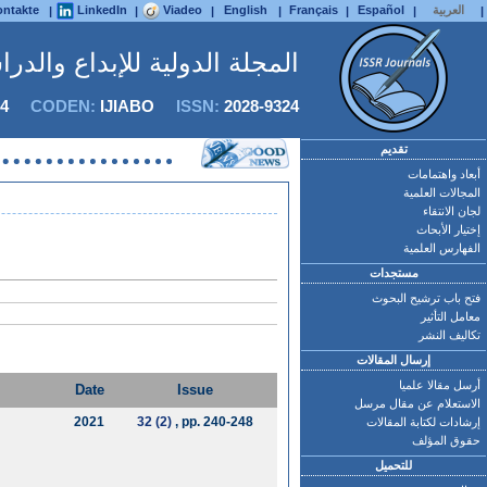
العربية
Español
Français
English
Viadeo
LinkedIn
ntakte
|
|
|
|
|
|
|
المجلة الدولية للإبداع والدر
4
CODEN:
IJIABO
ISSN:
2028-9324
تقديم
أبعاد واهتمامات
المجالات العلمية
لجان الانتقاء
إختيار الأبحاث
الفهارس العلمية
مستجدات
فتح باب ترشيح البحوث
معامل التأثير
تكاليف النشر
إرسال المقالات
أرسل مقالا علميا
Date
Issue
الاستعلام عن مقال مرسل
2021
32 (2)
, pp. 240-248
إرشادات لكتابة المقالات
حقوق المؤلف
للتحميل