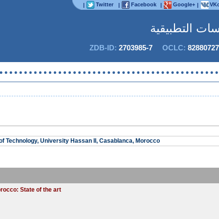
Twitter
Facebook
Google+
VKo
|
|
|
|
اسات التطبيقية
ZDB-ID:
2703985-7
OCLC:
82880727
f Technology, University Hassan II, Casablanca, Morocco
occo: State of the art