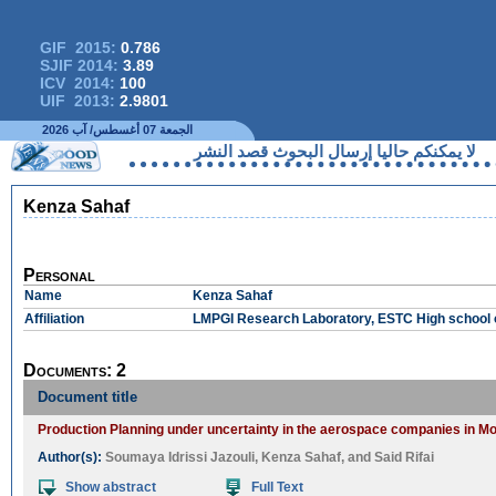
GIF 2015:
0.786
SJIF 2014:
3.89
ICV 2014:
100
UIF 2013:
2.9801
الجمعة 07 أغسطس/ آب 2026
لا يمكنكم حاليا إرسال البحوث قصد النشر
Kenza Sahaf
Personal
Name
Kenza Sahaf
Affiliation
LMPGI Research Laboratory, ESTC High school o
Documents: 2
Document title
Production Planning under uncertainty in the aerospace companies in Mor
Author(s):
Soumaya Idrissi Jazouli
,
Kenza Sahaf
, and
Said Rifai
Show abstract
Full Text