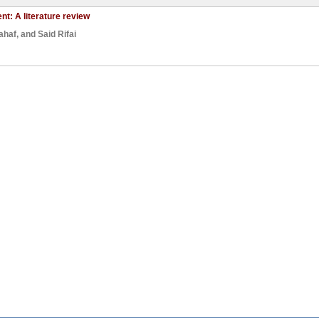
t: A literature review
ahaf
, and
Said Rifai