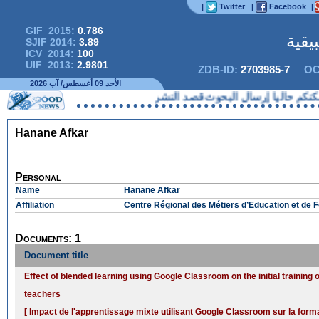
Twitter
Facebook
|
|
|
GIF 2015:
0.786
يقية
SJIF 2014:
3.89
ICV 2014:
100
UIF 2013:
2.9801
ZDB-ID:
2703985-7
OC
الأحد 09 أغسطس/ آب 2026
كم حاليا إرسال البحوث قصد النشر
Hanane Afkar
Personal
Name
Hanane Afkar
Affiliation
Centre Régional des Métiers d’Education et de 
Documents: 1
Document title
Effect of blended learning using Google Classroom on the initial training
teachers
[ Impact de l'apprentissage mixte utilisant Google Classroom sur la format