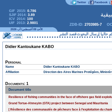
Twitter
Facebook
|
|
|
GIF 2015:
0.786
يقية
SJIF 2014:
3.89
ICV 2014:
100
UIF 2013:
2.9801
ZDB-ID:
2703985-7
OC
الأحد 09 أغسطس/ آب 2026
حاليا إرسال البحوث قصد النشر
Didier Kantoukane KABO
Personal
Name
Didier Kantoukane KABO
Affiliation
Direction des Aires Marines Protégées, Ministèr
Documents: 1
Document title
Resilience of fishing communities in the face of offshore gas field exploit
Grand Tortue-Ahmeyim (GTA) project between Senegal and Mauritania
[ Résilience des communautés de pêcheurs face à l’exploitation du cham