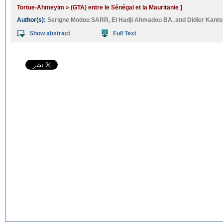
Tortue-Ahmeyim » (GTA) entre le Sénégal et la Mauritanie ]
Author(s):
Serigne Modou SARR
,
El Hadji Ahmadou BA
, and
Didier Kan
Show abstract
Full Text