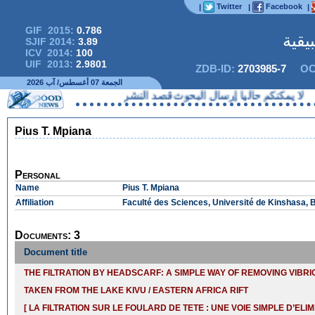
Twitter
Facebook
|
|
|
GIF 2015:
0.786
يقية
SJIF 2014:
3.89
ICV 2014:
100
UIF 2013:
2.9801
ZDB-ID:
2703985-7
OC
الجمعة 07 أغسطس/ آب 2026
كنكم حاليا إرسال البحوث قصد النشر
Pius T. Mpiana
Personal
Name
Pius T. Mpiana
Affiliation
Faculté des Sciences, Université de Kinshasa, 
Documents: 3
Document title
THE FILTRATION BY HEADSCARF: A SIMPLE WAY OF REMOVING VIBR
TAKEN FROM THE LAKE KIVU / EASTERN AFRICA RIFT
[ LA FILTRATION SUR LE FOULARD DE TETE : UNE VOIE SIMPLE D’ELIM