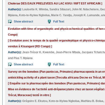
Cholerae DES EAUX PRELEVEES AU LAC KIVU / RIFT EST AFRICAIN ]
Author(s):
Louisette K. Wimba
,
Sandra Sibazuri
,
John M. Ndachetere
,
Geo
Mpiana
,
Koto-te-Nyiwa Ngbolua
,
Marie C. Yandju
,
Joseph K. Lumande
, a
Show abstract
Full Text
Evolution with time of organoleptic and physicochemical qualities of hen
Congo)
[ Evolution avec le temps de la qualité organoleptique et physico-chimiq
vendus à Kisangani (RD Congo) ]
Author(s):
Jean-Trésor K. Kwembe
,
Jean-Pierre Mbula
,
Jacques Tchatc
and
Pius T. Mpiana
Show abstract
Full Text
Survey on the bonobos (Pan paniscus, Primates) pharmacopoeia in an en
antisickling activity of a plant taxon (Treculia africana Decne ex Trécul,
[ Enquête sur la pharmacopée des bonobos (Pan paniscus, Primates) da
Mise en évidence de l'activité anti-drépanocytaire chez un taxon végétal
Trécul, Moraceae) testé in vitro ]
Author(s):
Grégoire E. Ekutsu
,
Koto-te-Nyiwa Ngbolua
,
Mathieu B. Bolaa
,