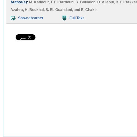
Author(s):
M. Kaddour
,
T. El Bardouni
,
Y. Boulaich
,
O. Allaoui
,
B. El Bakkar
Azahra
,
H. Boukhal
,
S. EL Ouahdani
, and
E. Chakir
Show abstract
Full Text