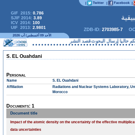
Twitter
Facebook
|
|
|
GIF 2015:
0.786
يقية
SJIF 2014:
3.89
ICV 2014:
100
UIF 2013:
2.9801
ZDB-ID:
2703985-7
OC
الأحد 09 أغسطس/ آب 2026
حاليا إرسال البحوث قصد النشر
S. EL Ouahdani
Personal
Name
S. EL Ouahdani
Affiliation
Radiations and Nuclear Systems Laboratory, Uni
Morocco
Documents: 1
Document title
Impact of the atomic density on the uncertainty of the effective multiplica
data uncertainties