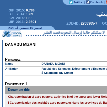
Twitter
Facebook
|
|
|
GIF 2015:
0.786
يقية
SJIF 2014:
3.89
ICV 2014:
100
UIF 2013:
2.9801
ZDB-ID:
2703985-7
OC
الخميس 06 أغسطس/ آب 2026
نكم حاليا إرسال البحوث قصد النشر
DANADU MIZANI
Personal
Name
DANADU MIZANI
Affiliation
Faculté des Sciences, Département d’Ecologie 
à Kisangani, RD Congo
Documents: 1
Document title
Characterization of agro-pastoral activities in of the upper and lower Ue
[ Caractérisation des activités agro-pastorales dans les provinces du Ba