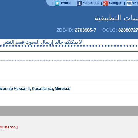
Twitter
Facebook
Google+
VKo
|
|
|
|
اسات التطبيقية
ZDB-ID:
2703985-7
OCLC:
82880727
لا يمكنكم حاليا إرسال البحوث قصد النشر
iversité Hassan II, Casablanca, Morocco
du Maroc ]