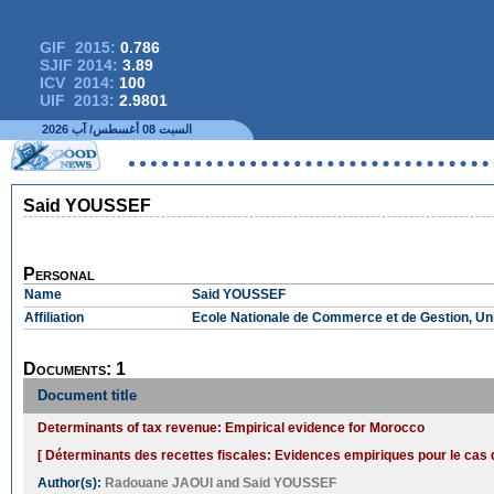
GIF 2015:
0.786
SJIF 2014:
3.89
ICV 2014:
100
UIF 2013:
2.9801
السبت 08 أغسطس/ آب 2026
Said YOUSSEF
Personal
Name
Said YOUSSEF
Affiliation
Ecole Nationale de Commerce et de Gestion, Un
Documents: 1
Document title
Determinants of tax revenue: Empirical evidence for Morocco
[ Déterminants des recettes fiscales: Evidences empiriques pour le cas 
Author(s):
Radouane JAOUI
and
Said YOUSSEF