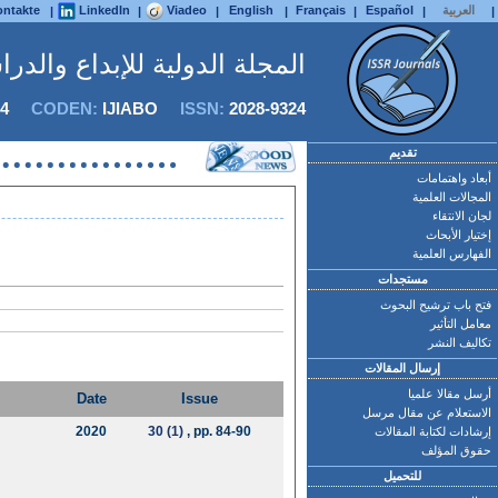
العربية
Español
Français
English
Viadeo
LinkedIn
ntakte
|
|
|
|
|
|
|
المجلة الدولية للإبداع والدر
4
CODEN:
IJIABO
ISSN:
2028-9324
تقديم
أبعاد واهتمامات
المجالات العلمية
لجان الانتقاء
إختيار الأبحاث
الفهارس العلمية
مستجدات
فتح باب ترشيح البحوث
معامل التأثير
تكاليف النشر
إرسال المقالات
أرسل مقالا علميا
Date
Issue
الاستعلام عن مقال مرسل
2020
30 (1)
, pp. 84-90
إرشادات لكتابة المقالات
حقوق المؤلف
للتحميل