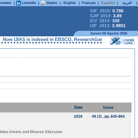
ntakte
LinkedIn
Viadeo
English
Français
Español
العربية
|
|
|
|
|
|
|
GIF 2015:
0.786
SJIF 2014:
3.89
ICV 2014:
100
UIF 2013:
2.9801
Jueves 06 Agosto 2026
JIAS is indexed in EBSCO, ResearchGate, ProQuest, Chemical Abst
Date
Issue
2026
48 (3)
, pp. 845-864
bdou Amani
, and
Moussa Allassane