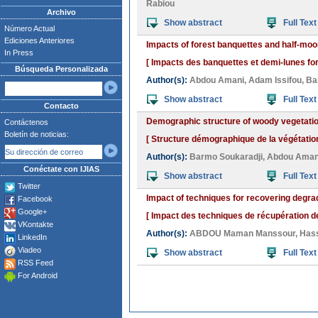
Rabiou
Archivo
Show abstract
Full Text
Número Actual
Ediciones Anteriores
Impacts of forest banquettes and half-moon
In Press
[ Impacts des banquettes et demi-lunes for
Búsqueda Personalizada
Author(s):
Abdou Amani
,
Adam Issifou
,
Ba
Show abstract
Full Text
Contacto
Demographic structure of woody vegetation
Contáctenos
Boletín de noticias:
[ Structure démographique de la végétation
Author(s):
Barmo Soukaradji
,
Abdou Aman
Conéctate con IJIAS
Show abstract
Full Text
Twitter
Impact of techniques for recovering degrad
Facebook
Google+
[ Impact des techniques de récupération de
VKontakte
Author(s):
ABDOU Maman Manssour
,
Has
LinkedIn
Viadeo
Show abstract
Full Text
RSS Feed
For Android