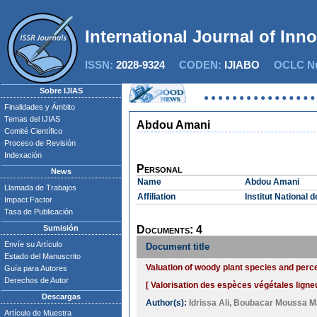
International Journal of Inn
ISSN:
2028-9324
CODEN:
IJIABO
OCLC Nu
Sobre IJIAS
Finalidades y Ámbito
Temas del IJIAS
Abdou Amani
Comité Científico
Proceso de Revisión
Indexación
Personal
News
Name
Abdou Amani
Llamada de Trabajos
Affiliation
Institut National
Impact Factor
Tasa de Publicación
Sumisión
Documents: 4
Envíe su Artículo
Document title
Estado del Manuscrito
Valuation of woody plant species and perce
Guía para Autores
Derechos de Autor
[ Valorisation des espèces végétales ligne
Descargas
Author(s):
Idrissa Ali
,
Boubacar Moussa 
Artículo de Muestra