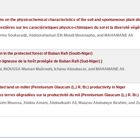
s on the physicochemical characteristics of the soil and spontaneous plant div
estières sur les caractéristiques physico-chimiques du sol et la diversité végé
rmo Soukaradji
,
Abdourahaman Elh Moudi Moustapha
, and
MAHAMANE Ali
 in the protected forest of Baban Rafi (South-Niger)
 ligneuse de la forêt protégée de Baban Rafi (Sud-Niger) ]
i
,
INOUSSA Maman Maârouhi
,
Ichaou Aboubacar
, and
MAHAMANE Ali
ed land on millet (Pennisetum Glaucum (L.) R. Br.) productivity in Niger
s terres dégradées sur la productivité du mil (Pennisetum Glaucum (L.) R. Br.) 
simi Moussa
,
Abdou Amani
,
Abdoulkadri Ali
,
Maazou Abdoulaye Ibrahim
, and
Z