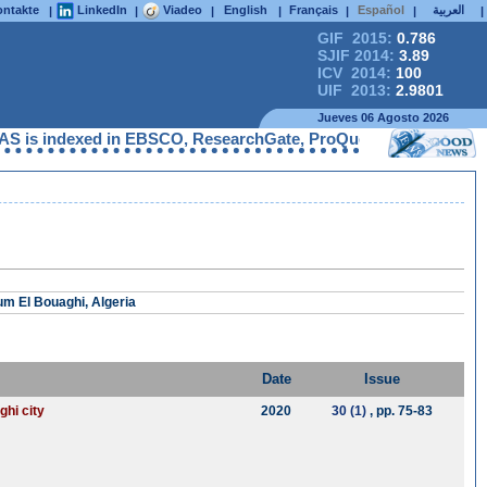
ntakte
LinkedIn
Viadeo
English
Français
Español
العربية
|
|
|
|
|
|
|
GIF 2015:
0.786
SJIF 2014:
3.89
ICV 2014:
100
UIF 2013:
2.9801
Jueves 06 Agosto 2026
is indexed in EBSCO, ResearchGate, ProQuest, Chemical Abstract
um El Bouaghi, Algeria
Date
Issue
ghi city
2020
30 (1)
, pp. 75-83