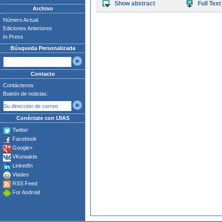
Show abstract
Full Text
Archivo
Número Actual
Ediciones Anteriores
In Press
Búsqueda Personalizada
Contacto
Contáctenos
Boletín de noticias:
Conéctate con IJIAS
Twitter
Facebook
Google+
VKontakte
LinkedIn
Viadeo
RSS Feed
For Android