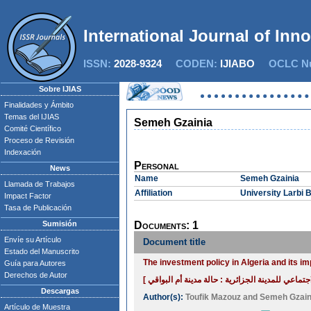
International Journal of Inn
ISSN:
2028-9324
CODEN:
IJIABO
OCLC Nu
Sobre IJIAS
Finalidades y Ámbito
Temas del IJIAS
Semeh Gzainia
Comité Científico
Proceso de Revisión
Indexación
Personal
News
Name
Semeh Gzainia
Llamada de Trabajos
Affiliation
University Larbi 
Impact Factor
Tasa de Publicación
Sumisión
Documents: 1
Envíe su Artículo
Document title
Estado del Manuscrito
The investment policy in Algeria and its i
Guía para Autores
Derechos de Autor
Descargas
Author(s):
Toufik Mazouz
and
Semeh Gzain
Artículo de Muestra