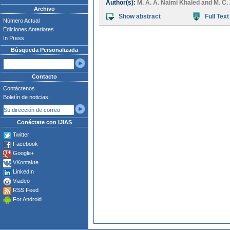
Author(s):
M. A. A. Naimi Khaled
and
M. C
Archivo
Show abstract
Full Text
Número Actual
Ediciones Anteriores
In Press
Búsqueda Personalizada
Contacto
Contáctenos
Boletín de noticias:
Conéctate con IJIAS
Twitter
Facebook
Google+
VKontakte
LinkedIn
Viadeo
RSS Feed
For Android