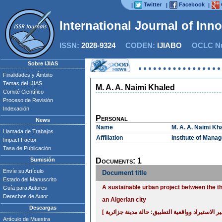
Twitter
Facebook
|
|
|
International Journal of Inn
ISSN:
2028-9324
CODEN:
IJIABO
OCLC Nu
Sobre IJIAS
Finalidades y Ámbito
Temas del IJIAS
M. A. A. Naimi Khaled
Comité Científico
Proceso de Revisión
Indexación
Personal
News
Name
M. A. A. Naimi Kh
Llamada de Trabajos
Affiliation
Institute of Mana
Impact Factor
Tasa de Publicación
Sumisión
Documents: 1
Envíe su Artículo
Document title
Estado del Manuscrito
A sustainable urban project between the th
Guía para Autores
Derechos de Autor
an Algerian city
Descargas
Artículo de Muestra