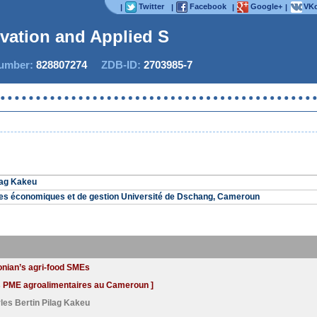
Twitter
Facebook
Google+
VKo
|
|
|
|
ovation and Applied Stu
mber:
828807274
ZDB-ID:
2703985-7
lag Kakeu
ces économiques et de gestion Université de Dschang, Cameroun
onian’s agri-food SMEs
es PME agroalimentaires au Cameroun ]
les Bertin Pilag Kakeu