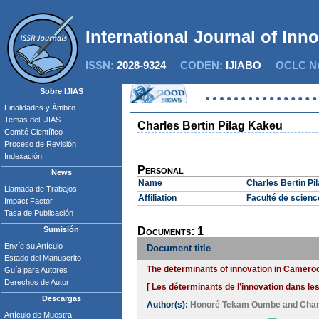
International Journal of Inn
ISSN:
2028-9324
CODEN:
IJIABO
OCLC Nu
Sobre IJIAS
Finalidades y Ámbito
Temas del IJIAS
Charles Bertin Pilag Kakeu
Comité Científico
Proceso de Revisión
Indexación
Personal
News
Name
Charles Bertin Pi
Llamada de Trabajos
Affiliation
Faculté de scien
Impact Factor
Tasa de Publicación
Sumisión
Documents: 1
Envíe su Artículo
Document title
Estado del Manuscrito
The determinants of innovation in Camero
Guía para Autores
Derechos de Autor
[ Les déterminants de l’innovation dans l
Descargas
Author(s):
Honoré Tekam Oumbe
and
Char
Artículo de Muestra