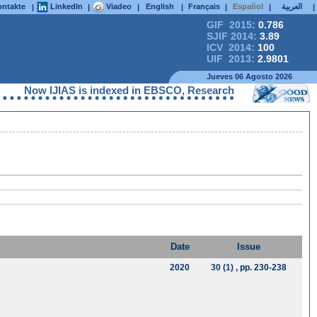
ntakte
LinkedIn
Viadeo
English
Français
Español
العربية
|
|
|
|
|
|
|
GIF 2015:
0.786
SJIF 2014:
3.89
ICV 2014:
100
UIF 2013:
2.9801
Jueves 06 Agosto 2026
Now IJIAS is indexed in EBSCO, ResearchGate, ProQuest, Chem
Date
Issue
2020
30 (1)
, pp. 230-238