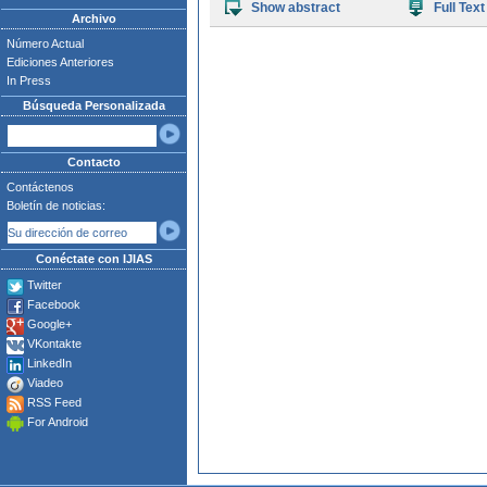
Show abstract
Full Text
Archivo
Número Actual
Ediciones Anteriores
In Press
Búsqueda Personalizada
Contacto
Contáctenos
Boletín de noticias:
Conéctate con IJIAS
Twitter
Facebook
Google+
VKontakte
LinkedIn
Viadeo
RSS Feed
For Android