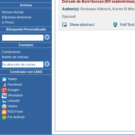
Dorsale de Beni Hassan (Rif septentrional,
Archivo
Author(s):
Redouan Alilouch
,
Karim El Mora
Número Actual
Djazouli
Ediciones Anteriores
In Press
Show abstract
Full Text
Búsqueda Personalizada
Contacto
Contáctenos
Boletín de noticias:
Conéctate con IJIAS
Twitter
Facebook
Google+
VKontakte
LinkedIn
Viadeo
RSS Feed
For Android