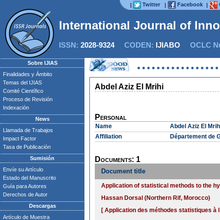
Twitter
Facebook
|
|
|
International Journal of Inn
ISSN:
2028-9324
CODEN:
IJIABO
OCLC Nu
Sobre IJIAS
Finalidades y Ámbito
Temas del IJIAS
Abdel Aziz El Mrihi
Comité Científico
Proceso de Revisión
Indexación
Personal
News
Name
Abdel Aziz El Mrih
Llamada de Trabajos
Affiliation
Département de Gé
Impact Factor
Tasa de Publicación
Sumisión
Documents: 1
Envíe su Artículo
Document title
Estado del Manuscrito
Application of statistical methods to the 
Guía para Autores
Derechos de Autor
Hassan Dorsal (Northern Rif, Morocco)
Descargas
[ Application des méthodes statistiques à
Artículo de Muestra