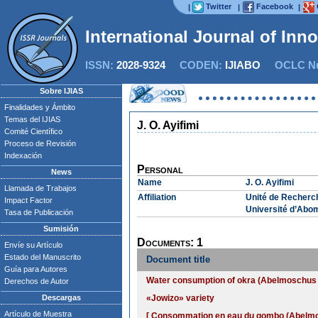
Twitter
Facebook
|
|
|
International Journal of Inn
ISSN:
2028-9324
CODEN:
IJIABO
OCLC Nu
Sobre IJIAS
Finalidades y Ámbito
Temas del IJIAS
J. O. Ayifimi
Comité Científico
Proceso de Revisión
Indexación
Personal
News
Name
J. O. Ayifimi
Llamada de Trabajos
Affiliation
Unité de Recherch
Impact Factor
Université d’Abo
Tasa de Publicación
Sumisión
Documents: 1
Envíe su Artículo
Estado del Manuscrito
Document title
Guía para Autores
Water consumption of okra (Abelmoschus es
Derechos de Autor
Descargas
«Jowizo» variety
Artículo de Muestra
[ Consommation en eau du gombo (Abelmosc