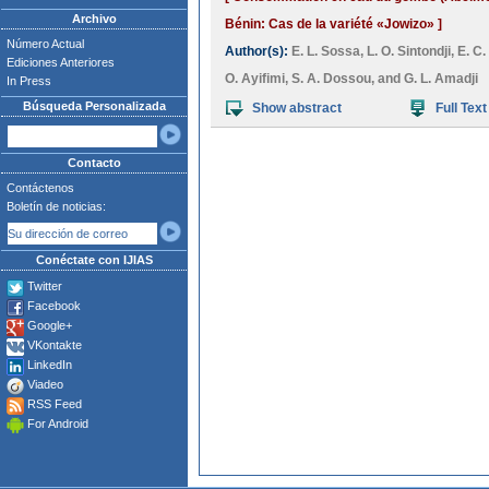
Archivo
Bénin: Cas de la variété «Jowizo» ]
Número Actual
Author(s):
E. L. Sossa
,
L. O. Sintondji
,
E. C
Ediciones Anteriores
O. Ayifimi
,
S. A. Dossou
, and
G. L. Amadji
In Press
Búsqueda Personalizada
Show abstract
Full Text
Contacto
Contáctenos
Boletín de noticias:
Conéctate con IJIAS
Twitter
Facebook
Google+
VKontakte
LinkedIn
Viadeo
RSS Feed
For Android