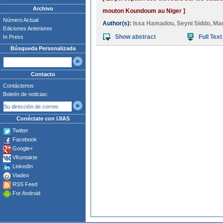
Archivo
mouton Koundoum au Niger ]
Número Actual
Author(s):
Issa Hamadou
,
Seyni Siddo
,
Ma
Ediciones Anteriores
Show abstract
Full Text
In Press
Búsqueda Personalizada
Contacto
Contáctenos
Boletín de noticias:
Conéctate con IJIAS
Twitter
Facebook
Google+
VKontakte
LinkedIn
Viadeo
RSS Feed
For Android