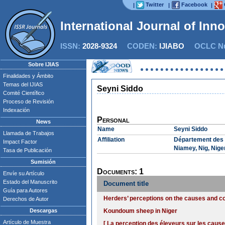
Twitter
Facebook
|
|
|
International Journal of Inn
ISSN:
2028-9324
CODEN:
IJIABO
OCLC Nu
Sobre IJIAS
Finalidades y Ámbito
Temas del IJIAS
Seyni Siddo
Comité Científico
Proceso de Revisión
Indexación
Personal
News
Name
Seyni Siddo
Llamada de Trabajos
Affiliation
Département des P
Impact Factor
Niamey, Nig, Nige
Tasa de Publicación
Sumisión
Documents: 1
Envíe su Artículo
Estado del Manuscrito
Document title
Guía para Autores
Herders’ perceptions on the causes and c
Derechos de Autor
Descargas
Koundoum sheep in Niger
Artículo de Muestra
[ La perception des éleveurs sur les cause