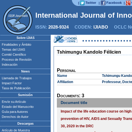
Twitter
Facebook
|
|
|
International Journal of Inn
ISSN:
2028-9324
CODEN:
IJIABO
OCLC Nu
Sobre IJIAS
Finalidades y Ámbito
Temas del IJIAS
Tshimungu Kandolo Félicien
Comité Científico
Proceso de Revisión
Indexación
Personal
News
Name
Tshimungu Kandol
Llamada de Trabajos
Affiliation
Professeur, Doct
Impact Factor
Tasa de Publicación
Sumisión
Documents: 3
Envíe su Artículo
Document title
Estado del Manuscrito
Impact of the life education course on hig
Guía para Autores
Derechos de Autor
prevention of HIV, AIDS and Sexually Tran
Descargas
30, 2020 in the DRC
Artículo de Muestra