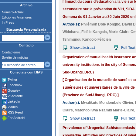
[ Impact du cours d’éducation à la vie sur
Archivo
secondaire sur la prévention du VIH, SIDA 
Número Actual
Gemena du 01 Janvier au 30 Juin 2020 en
Ediciones Anteriores
In Press
Author(s):
Philémon Dole Kongbo
,
David D
Búsqueda Personalizada
Widobana
,
Fidèle Kangala
,
Marie Claire 
Tshimungu Kandolo Félicien
Contacto
Show abstract
Full Text
Contáctenos
Organization of mutual health insurance an
Boletín de noticias:
university institutions in the city of Gem
Sud-Ubangi, DRC)
Conéctate con IJIAS
Twitter
[ Organisation de la mutuelle de santé et ac
Facebook
supérieures et universitaires de la ville
Google+
(Province de Sud-Ubangi, RDC) ]
VKontakte
LinkedIn
Author(s):
Mwalikutu Mondombele Olivier
,
Viadeo
Clairs
,
Matondo Kwa Nzambi Marie-Claire
,
RSS Feed
For Android
Show abstract
Full Text
Prevalence of Urogenital Schistosomiasis (
knowledge, attitudes and practices of inhab