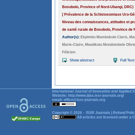
Bosobolo, Province of Nord-Ubangi, DRC)
[ Prévalence de la Schistosomiase Uro-Gén
Niveau des connaissances, attitudes et pr
de santé rurale de Bosobolo, Province de 
Author(s):
Ekpimbo Mambokolo Claris
,
Ma
Marie-Claire
,
Mwalikutu Mondombele Olivie
Félicien
Show abstract
Full Text
International Journal of Innovation and Applied S
Website:
http://www.ijias.issr-journals.org/
email:
office@issr-journals.org
Copyright © 2026 -
ISSR Journals
|
Refund Polic
All articles are licensed under a
C