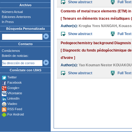
Show abstract
Full Text
Archivo
Contents of metal trace elements (ETM) in
Número Actual
Ediciones Anteriores
[ Teneurs en éléments traces métalliques 
In Press
Author(s):
Krogba Yves NANGAH
,
Kouass
Búsqueda Personalizada
Show abstract
Full Text
Pedogeochemistry background Diagnosis of 
Contacto
[ Diagnostic du fonds pédogéochimique de
Contáctenos
Boletín de noticias:
d'Ivoire ]
Author(s):
Yao Kouman Nestor KOUAKOU
Conéctate con IJIAS
Show abstract
Full Text
Twitter
Facebook
Google+
VKontakte
LinkedIn
Viadeo
RSS Feed
For Android