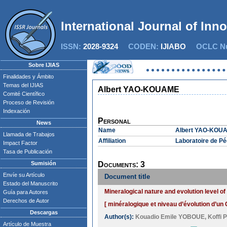
International Journal of Inn
ISSN:
2028-9324
CODEN:
IJIABO
OCLC Nu
Sobre IJIAS
Finalidades y Ámbito
Temas del IJIAS
Albert YAO-KOUAME
Comité Científico
Proceso de Revisión
Indexación
Personal
News
Name
Albert YAO-KOU
Llamada de Trabajos
Affiliation
Laboratoire de Pé
Impact Factor
Tasa de Publicación
Sumisión
Documents: 3
Envíe su Artículo
Document title
Estado del Manuscrito
Mineralogical nature and evolution level of
Guía para Autores
Derechos de Autor
[ minéralogique et niveau d’évolution d’un 
Descargas
Author(s):
Kouadio Emile YOBOUE
,
Koffi 
Artículo de Muestra