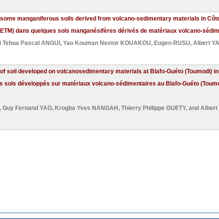
 some manganiferous soils derived from volcano-sedimentary materials in Côte
(ETM) dans quelques sols manganésifères dérivés de matériaux volcano-sédimen
i Tehua Pascal ANGUI
,
Yao Kouman Nestor KOUAKOU
,
Eugen RUSU
,
Albert 
soil developed on volcanosedimentary materials at Blafo-Guéto (Toumodi) in 
s sols développés sur matériaux volcano-sédimentaires au Blafo-Guéto (Toumod
,
Guy Fernand YAO
,
Krogba Yves NANGAH
,
Thierry Philippe GUETY
, and
Alber