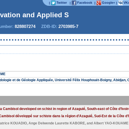
Twitter
Facebook
Google+
VKo
|
|
|
|
ovation and Applied Stu
mber:
828807274
ZDB-ID:
2703985-7
AME
dologie et de Géologie Appliquée, Université Félix Houphouët-Boigny, Abidjan, C
 a Cambisol developed on schist in region of Azaguié, South-east of Côte d’Ivoir
Cambisol développé sur schiste dans la région d’Azaguié, Sud-Est de la Côte d’I
Patrice KOUADIO
,
Ange Delwende Laurette KABORE
, and
Albert YAO-KOUAME