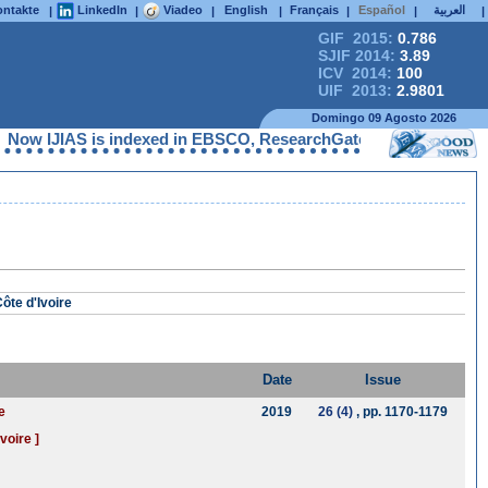
ntakte
LinkedIn
Viadeo
English
Français
Español
العربية
|
|
|
|
|
|
|
GIF 2015:
0.786
SJIF 2014:
3.89
ICV 2014:
100
UIF 2013:
2.9801
Domingo 09 Agosto 2026
Now IJIAS is indexed in EBSCO, ResearchGate, ProQuest, Chemical
ôte d'Ivoire
Date
Issue
e
2019
26 (4)
, pp. 1170-1179
voire ]